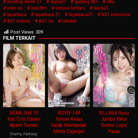
bioskop keren 21
dunia21
gudang film
idlix
indo xxi
indofilm
indoxxi terbaru
kaca21
layarkaca
layarkaca 21
layarkaca21
lk21 indonesia
lk21 indoxxi
lk21 xxi
rebahin
Post Views:
309
FILM TERKAIT
MIAA-368 10
ROYD-144
YUJ-064 Susu
Kali Crot Dalam
Teman Kelas
Jumbo Bikin
Apem Teman
Galak Mendadak
Senior Lupa
Minta Digenjot
Pacar
Drama
,
Fantasy
,