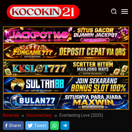
Loncat
ke
konten
Beranda
Documentary
Everlasting Love (2025)
Sharer
Tweet