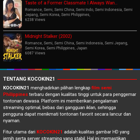
Taste of a Former Classmate I Always Wan…
Romance
,
Semi
,
Semi China
,
Semi Indo
,
Semi Indonesia
,
Semi
Jepang
,
Semi Korea
,
Semi Philippines
,
6238 Views
Midnight Stalker (2002)
Romance
,
Semi
,
Semi China
,
Semi Indonesia
,
Semi Jepang
,
Semi Korea
,
Semi Philippines
,
Japan
6087 Views
TENTANG KOCOKIN21
KOCOKIN21
menghadirkan pilihan lengkap
film semi
Philippines
terbaru dengan kualitas tinggi untuk para penggemar
tontonan dewasa. Platform ini memberikan pengalaman
streaming optimal, bebas dari gangguan iklan, sehingga
pengguna dapat menikmati tontonan favorit secara lancur dan
nyaman.
Fitur utama dari
KOCOKIN21
adalah kualitas gambar HD yang
jernih serta server streaming yang stabil. Hal ini memastikan