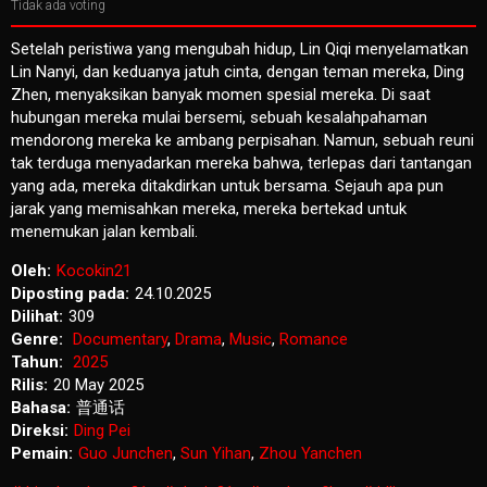
Tidak ada voting
Setelah peristiwa yang mengubah hidup, Lin Qiqi menyelamatkan
Lin Nanyi, dan keduanya jatuh cinta, dengan teman mereka, Ding
Zhen, menyaksikan banyak momen spesial mereka. Di saat
hubungan mereka mulai bersemi, sebuah kesalahpahaman
mendorong mereka ke ambang perpisahan. Namun, sebuah reuni
tak terduga menyadarkan mereka bahwa, terlepas dari tantangan
yang ada, mereka ditakdirkan untuk bersama. Sejauh apa pun
jarak yang memisahkan mereka, mereka bertekad untuk
menemukan jalan kembali.
Oleh:
Kocokin21
Diposting pada:
24.10.2025
Dilihat:
309
Genre:
Documentary
,
Drama
,
Music
,
Romance
Tahun:
2025
Rilis:
20 May 2025
Bahasa:
普通话
Direksi:
Ding Pei
Pemain:
Guo Junchen
,
Sun Yihan
,
Zhou Yanchen