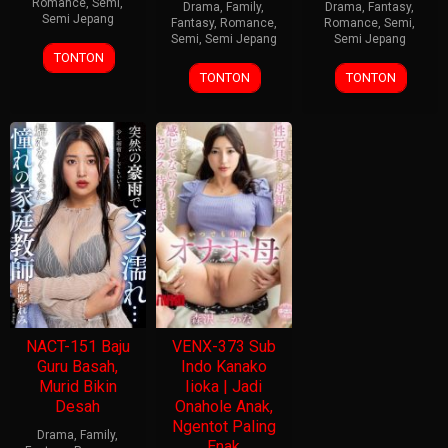
Romance
,
Semi
,
Drama
,
Family
,
Drama
,
Fantasy
,
Semi Jepang
Fantasy
,
Romance
,
Romance
,
Semi
,
Semi
,
Semi Jepang
Semi Jepang
TONTON
TONTON
TONTON
NACT-151 Baju
VENX-373 Sub
Guru Basah,
Indo Kanako
Murid Bikin
Iioka | Jadi
Desah
Onahole Anak,
Ngentot Paling
Drama
,
Family
,
Enak