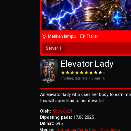
Matikan lampu
Trailer
Tunggu 2 Detik
Server 1
Elevator Lady
4
voting, rata-rata
7.0
dari 10
An elevator lady who uses her body to earn mo
this will soon lead to her downfall.
Oleh:
Kocokin21
Diposting pada:
17.06.2025
Dilihat:
695
Genre:
Romance
,
Semi
,
Semi Philippines