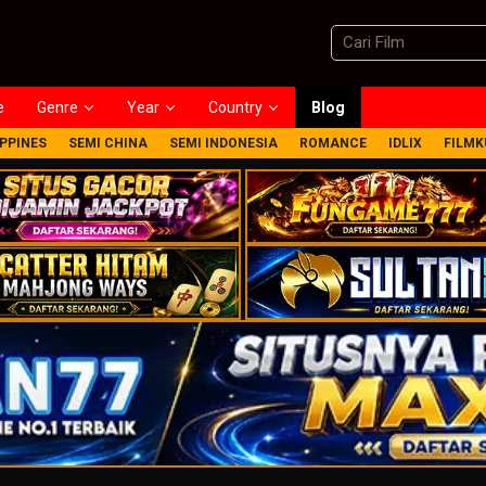
e
Genre
Year
Country
Blog
IPPINES
SEMI CHINA
SEMI INDONESIA
ROMANCE
IDLIX
FILMK