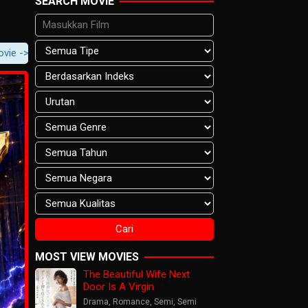
SEARCH MOVIE
Movie Content -> Player Notification.
MOST VIEW MOVIES
The Beautiful Wife Next
Door Is A Virgin
Drama
,
Romance
,
Semi
,
Semi