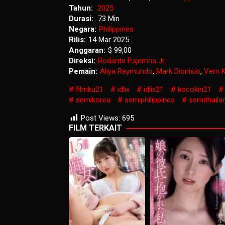
Tahun:
2025
Durasi:
73 Min
Negara:
Philippines
Rilis:
14 Mar 2025
Anggaran:
$ 99,00
Direksi:
Rodante Pajemna Jr.
Pemain:
Aliya Raymundo
,
Mark Dionisio
,
Vern 
filmku21
idlix
idlix21
kocokin21
semikorea
semiphilippines
semithaila
Post Views:
695
FILM TERKAIT