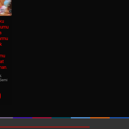
ku
tumu
a
armu
k
nmu
at
man.
y
,
Semi