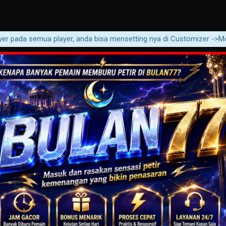
ada semua player, anda bisa mensetting nya di Customizer ->Movie -> 