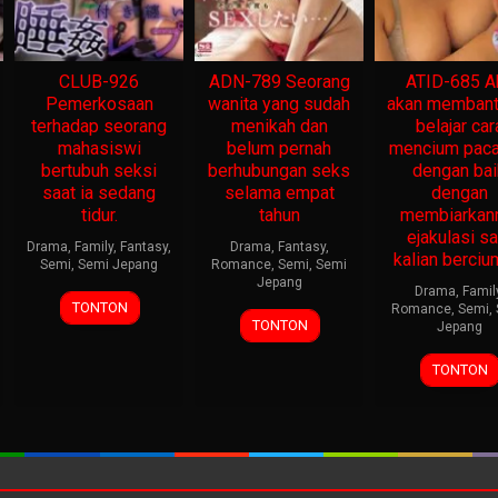
CLUB-926
ADN-789 Seorang
ATID-685 A
Pemerkosaan
wanita yang sudah
akan memban
terhadap seorang
menikah dan
belajar car
mahasiswi
belum pernah
mencium pac
bertubuh seksi
berhubungan seks
dengan bai
saat ia sedang
selama empat
dengan
tidur.
tahun
membiarka
ejakulasi sa
Drama
,
Family
,
Fantasy
,
Drama
,
Fantasy
,
kalian berciu
Semi
,
Semi Jepang
Romance
,
Semi
,
Semi
Jepang
Drama
,
Famil
TONTON
Romance
,
Semi
,
TONTON
Jepang
TONTON