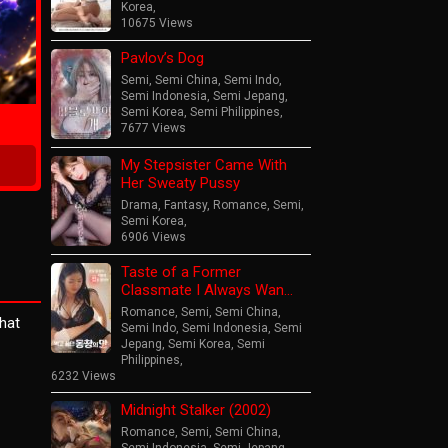
Korea
,
10675 Views
Pavlov’s Dog
ime
Semi
,
Semi China
,
Semi Indo
,
Semi Indonesia
,
Semi Jepang
,
Semi Korea
,
Semi Philippines
,
7677 Views
My Stepsister Came With
Her Sweaty Pussy
Drama
,
Fantasy
,
Romance
,
Semi
,
Semi Korea
,
6906 Views
Taste of a Former
Classmate I Always Wan…
Romance
,
Semi
,
Semi China
,
hat
Semi Indo
,
Semi Indonesia
,
Semi
Jepang
,
Semi Korea
,
Semi
Philippines
,
6232 Views
Midnight Stalker (2002)
Romance
,
Semi
,
Semi China
,
Semi Indonesia
,
Semi Jepang
,