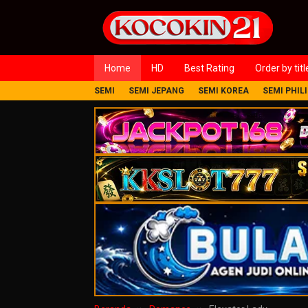
Loncat
ke
konten
Home
HD
Best Rating
Order by titl
SEMI
SEMI JEPANG
SEMI KOREA
SEMI PHIL