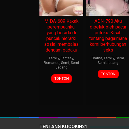
MIDA-689 Kakak
ADN-790 Aku
perempuanku,
dipeluk oleh pacar
yang berada di
putriku. Kisah
puncak hierarki
tentang bagaimana
sosial membalas
kami berhubungan
dendam padaku
seks
Family
,
Fantasy
,
Drama
,
Family
,
Semi
,
Romance
,
Semi
,
Semi
Semi Jepang
Jepang
TONTON
TONTON
TENTANG KOCOKIN21