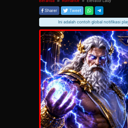
Beranda
Romance
Elevator Lady
Sharer
Tweet
Ini adalah contoh global notifikasi player p