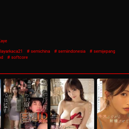
Kaye
layarkaca21
semichina
semiindonesia
semijepang
nd
softcore