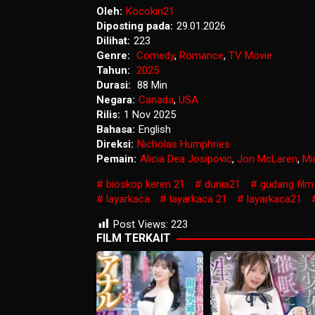
Oleh:
Kocokin21
Diposting pada:
29.01.2026
Dilihat:
223
Genre:
Comedy
,
Romance
,
TV Movie
Tahun:
2025
Durasi:
88 Min
Negara:
Canada
,
USA
Rilis:
1 Nov 2025
Bahasa:
English
Direksi:
Nicholas Humphries
Pemain:
Alicia Dea Josipovic
,
Jon McLaren
,
Mi
bioskop keren 21
dunia21
gudang film
layarkaca
layarkaca 21
layarkaca21
Post Views:
223
FILM TERKAIT