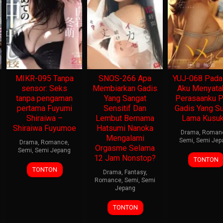
MIKR-095 Tanpa
SNOS-266 Apa
YUJ-068 Pada 
sensor: Seks
Membiarkan Gadis
Aku Menyata
tanpa pengaman
Yang Sangat
Perasaanku 
pertama Fuyumi
Sensitif Dan
Gadis Yang S
Shiraiwa –
Lembut Bernama
Lama Kusuk
Shiraiwa Fuyumoe
Hatsumi Nanoka
Drama
,
Roman
Mengalami
Semi
,
Semi Jep
Drama
,
Romance
,
Orgasme Selama
Semi
,
Semi Jepang
12 Jam Nonstop?
TONTON
TONTON
Drama
,
Fantasy
,
Romance
,
Semi
,
Semi
Jepang
TONTON