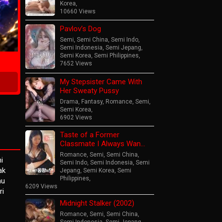
Korea
,
10660 Views
Pavlov’s Dog
ime
Semi
,
Semi China
,
Semi Indo
,
Semi Indonesia
,
Semi Jepang
,
Semi Korea
,
Semi Philippines
,
7652 Views
My Stepsister Came With
Her Sweaty Pussy
Drama
,
Fantasy
,
Romance
,
Semi
,
Semi Korea
,
6902 Views
Taste of a Former
Classmate I Always Wan…
Romance
,
Semi
,
Semi China
,
i
Semi Indo
,
Semi Indonesia
,
Semi
ak
Jepang
,
Semi Korea
,
Semi
Philippines
,
mu
6209 Views
ri
Midnight Stalker (2002)
Romance
,
Semi
,
Semi China
,
Semi Indonesia
,
Semi Jepang
,