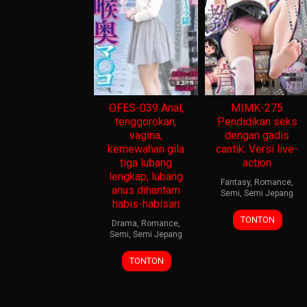
OFES-039 Anal,
MIMK-275
tenggorokan,
Pendidikan seks
vagina,
dengan gadis
kemewahan gila
cantik: Versi live-
tiga lubang
action
lengkap, lubang
Fantasy
,
Romance
,
anus dihantam
Semi
,
Semi Jepang
habis-habisan
TONTON
Drama
,
Romance
,
Semi
,
Semi Jepang
TONTON