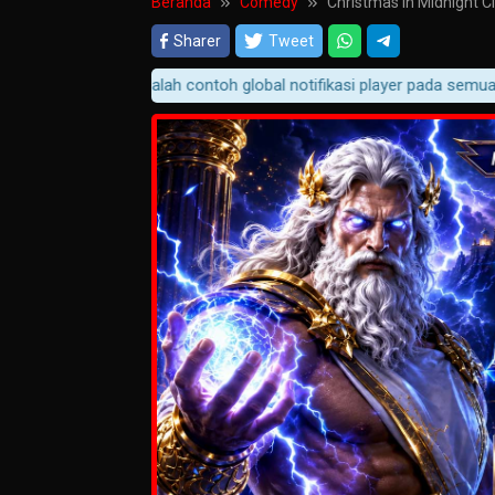
Beranda
Comedy
Christmas in Midnight C
Sharer
Tweet
Ini adalah contoh global notifikasi player pada semua player