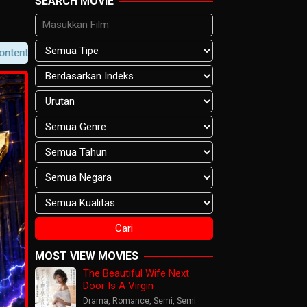
SEARCH MOVIE
 Player Notification.
MOST VIEW MOVIES
The Beautiful Wife Next
Door Is A Virgin
Drama
,
Romance
,
Semi
,
Semi