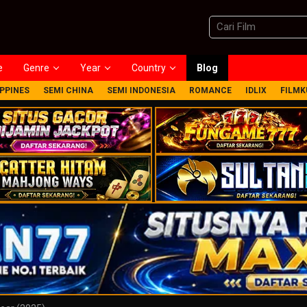
e
Genre
Year
Country
Blog
IPPINES
SEMI CHINA
SEMI INDONESIA
ROMANCE
IDLIX
FILMK