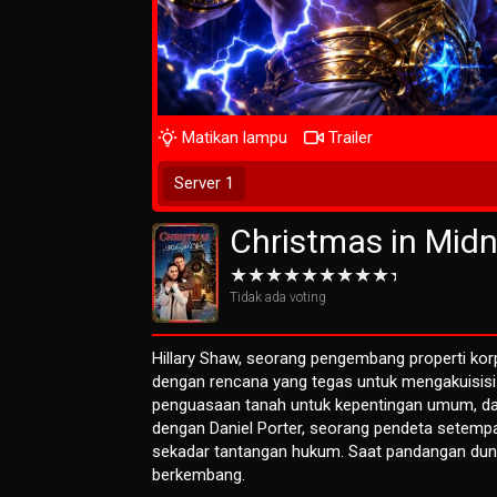
Matikan lampu
Trailer
Play Now
Server 1
Christmas in Midn
Tidak ada voting
Hillary Shaw, seorang pengembang properti kor
dengan rencana yang tegas untuk mengakuisisi
penguasaan tanah untuk kepentingan umum, dan 
dengan Daniel Porter, seorang pendeta setempat
sekadar tantangan hukum. Saat pandangan dunia
berkembang.