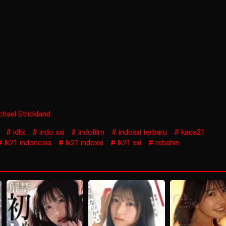
chael Strickland
idlix
indo xxi
indofilm
indoxxi terbaru
kaca21
lk21 indonesia
lk21 indoxxi
lk21 xxi
rebahin