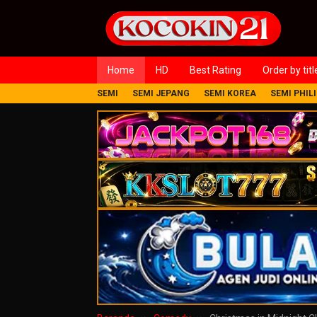
Loncat
ke
konten
Home
HD
Best Rating
Order by titl
SEMI
SEMI JEPANG
SEMI KOREA
SEMI PHIL