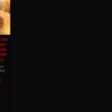
Hari
kan
Pada
udah
ai
ce
,
ang