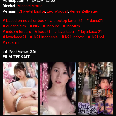
Pendapatan:
$ 139.329.132,00
Direksi:
Michael Morris
Pemain:
Chiwetel Ejiofor
,
Leo Woodall
,
Renée Zellweger
based on novel or book
bioskop keren 21
dunia21
gudang film
idlix
indo xxi
indofilm
indoxxi terbaru
kaca21
layarkaca
layarkaca 21
layarkaca21
lk21 indonesia
lk21 indoxxi
lk21 xxi
rebahin
Post Views:
346
FILM TERKAIT