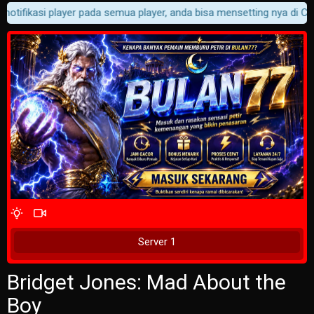
otifikasi player pada semua player, anda bisa mensetting nya di Cust
4 Wait Time
Tunggu 2 Detik
Server 1
Bridget Jones: Mad About the
Boy