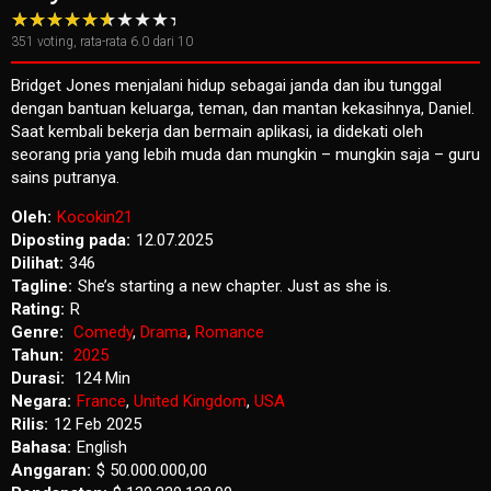
351
voting, rata-rata
6.0
dari 10
Bridget Jones menjalani hidup sebagai janda dan ibu tunggal
dengan bantuan keluarga, teman, dan mantan kekasihnya, Daniel.
Saat kembali bekerja dan bermain aplikasi, ia didekati oleh
seorang pria yang lebih muda dan mungkin – mungkin saja – guru
sains putranya.
Oleh:
Kocokin21
Diposting pada:
12.07.2025
Dilihat:
346
Tagline:
She’s starting a new chapter. Just as she is.
Rating:
R
Genre:
Comedy
,
Drama
,
Romance
Tahun:
2025
Durasi:
124 Min
Negara:
France
,
United Kingdom
,
USA
Rilis:
12 Feb 2025
Bahasa:
English
Anggaran:
$ 50.000.000,00