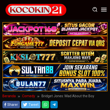
Loncat
ke
konten
Beranda
Comedy
Bridget Jones: Mad About the Boy
Sharer
Tweet