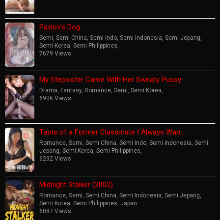
Pavlov’s Dog
Semi
,
Semi China
,
Semi Indo
,
Semi Indonesia
,
Semi Jepang
,
Semi Korea
,
Semi Philippines
,
7679 Views
My Stepsister Came With Her Sweaty Pussy
Drama
,
Fantasy
,
Romance
,
Semi
,
Semi Korea
,
6906 Views
Taste of a Former Classmate I Always Wan…
Romance
,
Semi
,
Semi China
,
Semi Indo
,
Semi Indonesia
,
Semi
Jepang
,
Semi Korea
,
Semi Philippines
,
6232 Views
Midnight Stalker (2002)
Romance
,
Semi
,
Semi China
,
Semi Indonesia
,
Semi Jepang
,
Semi Korea
,
Semi Philippines
,
Japan
6087 Views