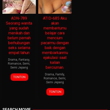
ADN-789
ATID-685 Aku
Seorang wanita
akan
yang sudah
membantumu
menikah dan
belajar cara
belum pernah
mencium
berhubungan
pacarmu dengan
seks selama
baik dengan
empat tahun
membiarkanmu
ejakulasi saat
Drama
,
Fantasy
,
kalian
Romance
,
Semi
,
berciuman.
Semi Jepang
Drama
,
Family
,
TONTON
Romance
,
Semi
,
Semi Jepang
TONTON
SEARCH MOVIE