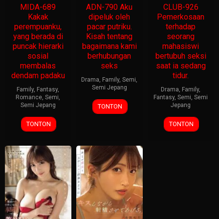
MIDA-689
ADN-790 Aku
CLUB-926
Kakak
dipeluk oleh
Pemerkosaan
perempuanku,
pacar putriku.
terhadap
yang berada di
Kisah tentang
seorang
puncak hierarki
bagaimana kami
mahasiswi
sosial
berhubungan
bertubuh seksi
membalas
seks
saat ia sedang
dendam padaku
tidur.
Drama
,
Family
,
Semi
,
Semi Jepang
Family
,
Fantasy
,
Drama
,
Family
,
Romance
,
Semi
,
Fantasy
,
Semi
,
Semi
Semi Jepang
Jepang
TONTON
TONTON
TONTON