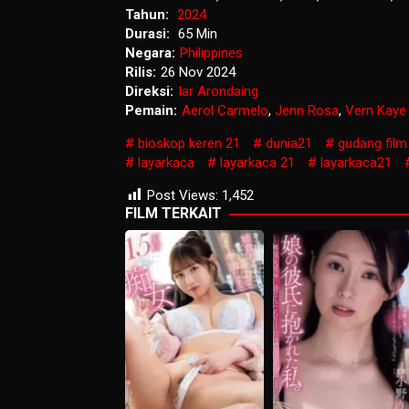
Tahun:
2024
Durasi:
65 Min
Negara:
Philippines
Rilis:
26 Nov 2024
Direksi:
Iar Arondaing
Pemain:
Aerol Carmelo
,
Jenn Rosa
,
Vern Kaye
bioskop keren 21
dunia21
gudang film
layarkaca
layarkaca 21
layarkaca21
Post Views:
1,452
FILM TERKAIT