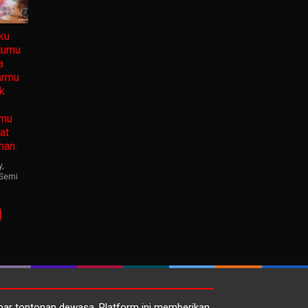
ku
tumu
a
armu
k
nmu
at
man.
y
,
Semi
emar tontonan dewasa. Platform ini memberikan