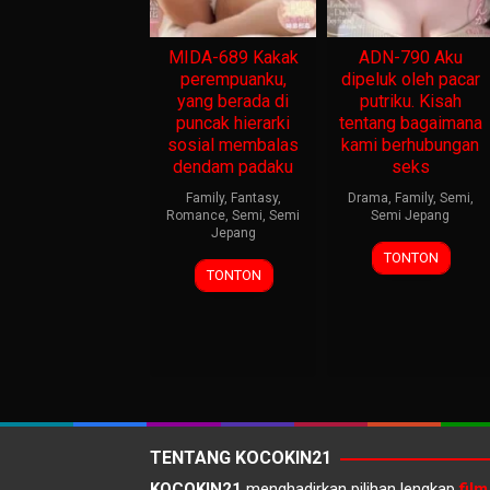
MIDA-689 Kakak
ADN-790 Aku
perempuanku,
dipeluk oleh pacar
yang berada di
putriku. Kisah
puncak hierarki
tentang bagaimana
sosial membalas
kami berhubungan
dendam padaku
seks
Family
,
Fantasy
,
Drama
,
Family
,
Semi
,
Romance
,
Semi
,
Semi
Semi Jepang
Jepang
TONTON
TONTON
TENTANG KOCOKIN21
KOCOKIN21
menghadirkan pilihan lengkap
film