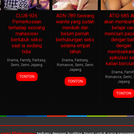
CLUB-926
ADN-789 Seorang
ATID-685 A
Pemerkosaan
wanita yang sudah
akan memban
terhadap seorang
menikah dan
belajar car
mahasiswi
belum pernah
mencium pac
bertubuh seksi
berhubungan seks
dengan bai
saat ia sedang
selama empat
dengan
tidur.
tahun
membiarka
ejakulasi sa
Drama
,
Family
,
Fantasy
,
Drama
,
Fantasy
,
kalian berciu
Semi
,
Semi Jepang
Romance
,
Semi
,
Semi
Jepang
Drama
,
Famil
TONTON
Romance
,
Semi
,
TONTON
Jepang
TONTON
 semi Philippines
terbaru dengan kualitas tinggi untuk para pengg