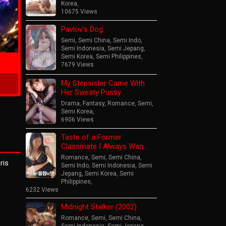
Korea
,
10675 Views
Pavlov’s Dog
ime
Semi
,
Semi China
,
Semi Indo
,
Semi Indonesia
,
Semi Jepang
,
Semi Korea
,
Semi Philippines
,
7679 Views
My Stepsister Came With
Her Sweaty Pussy
Drama
,
Fantasy
,
Romance
,
Semi
,
Semi Korea
,
6906 Views
Taste of a Former
Classmate I Always Wan…
Romance
,
Semi
,
Semi China
,
ris
Semi Indo
,
Semi Indonesia
,
Semi
Jepang
,
Semi Korea
,
Semi
Philippines
,
6232 Views
Midnight Stalker (2002)
Romance
,
Semi
,
Semi China
,
s
Semi Indonesia
,
Semi Jepang
,