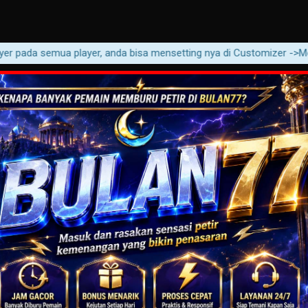
pada semua player, anda bisa mensetting nya di Customizer ->Movie ->