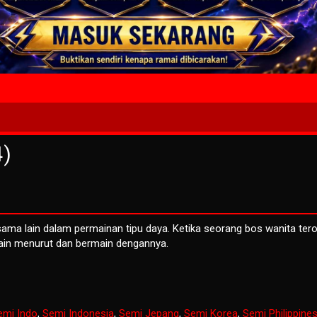
4 Wait T
4)
ma lain dalam permainan tipu daya. Ketika seorang bos wanita tero
elain menurut dan bermain dengannya.
emi Indo
,
Semi Indonesia
,
Semi Jepang
,
Semi Korea
,
Semi Philippine