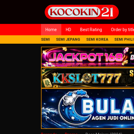
Loncat
ke
konten
Home
HD
Best Rating
Order by titl
SEMI
SEMI JEPANG
SEMI KOREA
SEMI PHIL