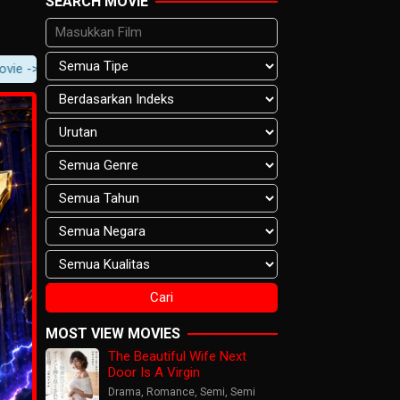
SEARCH MOVIE
 Movie Content -> Player Notification.
MOST VIEW MOVIES
The Beautiful Wife Next
Door Is A Virgin
Drama
,
Romance
,
Semi
,
Semi