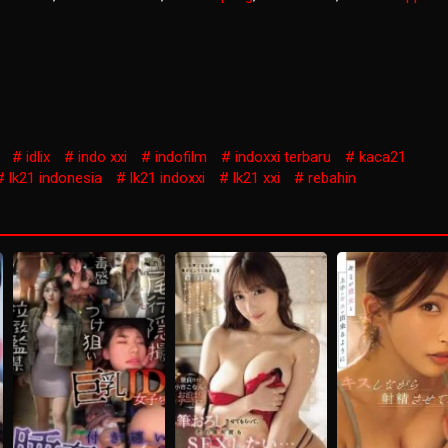
idlix
indo xxi
indofilm
indoxxi terbaru
kaca21
lk21 indonesia
lk21 indoxxi
lk21 xxi
rebahin