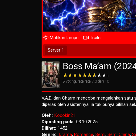
Matikan lampu
Trailer
Tunggu 2 Detik
Server 1
Boss Ma’am (202
8
voting, rata-rata
7.0
dari 10
V.A.D. dan Charm mencoba mengalahkan satu sa
diperas oleh asistennya, ia tak punya pilihan s
Oleh:
Kocokin21
Diposting pada:
03.10.2025
Dilihat:
1452
Genre:
Drama
,
Romance
,
Semi
,
Semi China
,
S