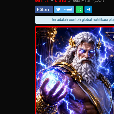
Beranda
Drama
Boss Ma'am (2024)
Sharer
Tweet
Ini adalah contoh global notifikasi player 