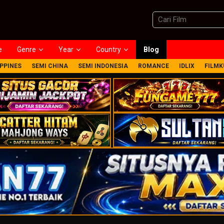
e
Genre
Year
Country
Blog
IPPINES
SEMI CHINA
SEMI INDONESIA
ROMANCE
IDLIX
FILMK