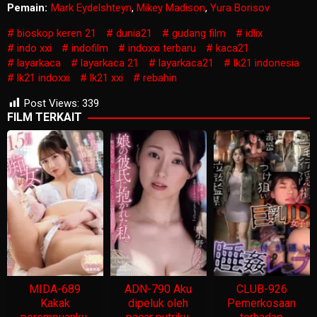
Pemain:
Mark Eydelshteyn
,
Mikey Madison
,
Yura Borisov
bioskop keren 21
dunia21
gudang film
idlix
indo xxi
indofilm
indoxxi terbaru
kaca21
layarkaca
layarkaca 21
layarkaca21
lk21 indonesia
lk21 indoxxi
lk21 xxi
rebahin
Post Views:
339
FILM TERKAIT
MIDA-689
ADN-790 Aku
CLUB-926
Kakak
dipeluk oleh
Pemerkosaan