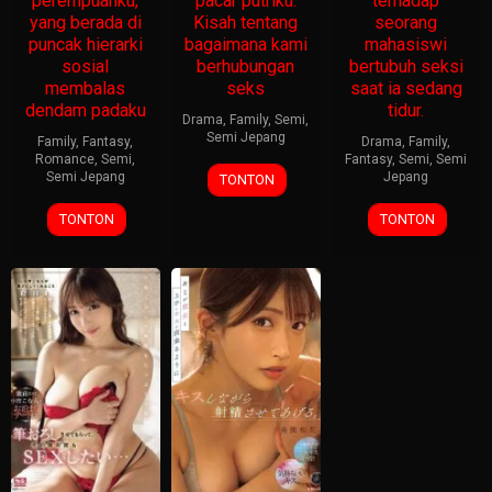
perempuanku,
pacar putriku.
terhadap
yang berada di
Kisah tentang
seorang
puncak hierarki
bagaimana kami
mahasiswi
sosial
berhubungan
bertubuh seksi
membalas
seks
saat ia sedang
dendam padaku
tidur.
Drama
,
Family
,
Semi
,
Semi Jepang
Family
,
Fantasy
,
Drama
,
Family
,
Romance
,
Semi
,
Fantasy
,
Semi
,
Semi
Semi Jepang
Jepang
TONTON
TONTON
TONTON