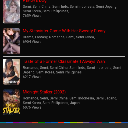
Pavlov’s Dog
Semi
,
Semi China
,
Semi Indo
,
Semi Indonesia
,
Semi Jepang
,
Semi Korea
,
Semi Philippines
,
7659 Views
My Stepsister Came With Her Sweaty Pussy
Drama
,
Fantasy
,
Romance
,
Semi
,
Semi Korea
,
6904 Views
Taste of a Former Classmate I Always Wan…
Romance
,
Semi
,
Semi China
,
Semi Indo
,
Semi Indonesia
,
Semi
Jepang
,
Semi Korea
,
Semi Philippines
,
6217 Views
Midnight Stalker (2002)
Romance
,
Semi
,
Semi China
,
Semi Indonesia
,
Semi Jepang
,
Semi Korea
,
Semi Philippines
,
Japan
6076 Views