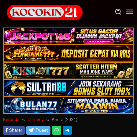
Loncat
ke
konten
Beranda
Comedy
Anora (2024)
Sharer
Tweet