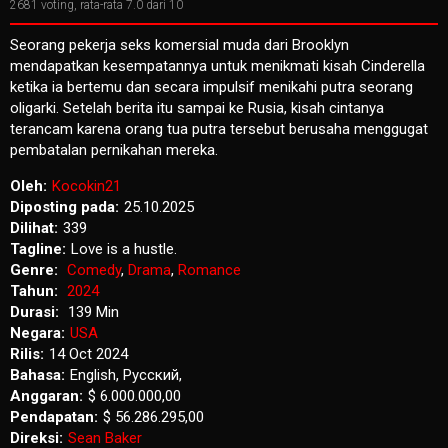
2681
voting, rata-rata
7.0
dari 10
Seorang pekerja seks komersial muda dari Brooklyn
mendapatkan kesempatannya untuk menikmati kisah Cinderella
ketika ia bertemu dan secara impulsif menikahi putra seorang
oligarki. Setelah berita itu sampai ke Rusia, kisah cintanya
terancam karena orang tua putra tersebut berusaha menggugat
pembatalan pernikahan mereka.
Oleh:
Kocokin21
Diposting pada:
25.10.2025
Dilihat:
339
Tagline:
Love is a hustle.
Genre:
Comedy
,
Drama
,
Romance
Tahun:
2024
Durasi:
139 Min
Negara:
USA
Rilis:
14 Oct 2024
Bahasa:
English, Pусский,
Anggaran:
$ 6.000.000,00
Pendapatan:
$ 56.286.295,00
Direksi:
Sean Baker