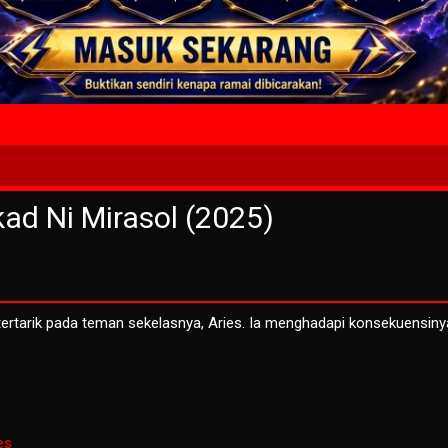
4 Wait T
d Ni Mirasol (2025)
 tertarik pada teman sekelasnya, Aries. Ia menghadapi konsekuensiny
es