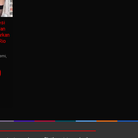
si
ran
rkan
Rio
emi
,
g