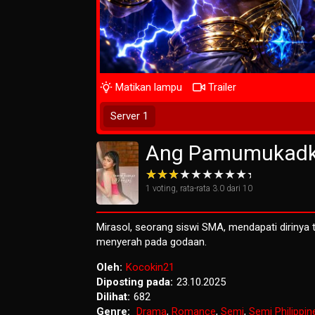
Matikan lampu
Trailer
Play Now
Server 1
Ang Pamumukadka
1
voting, rata-rata
3.0
dari 10
Mirasol, seorang siswi SMA, mendapati dirinya
menyerah pada godaan.
Oleh:
Kocokin21
Diposting pada:
23.10.2025
Dilihat:
682
Genre:
Drama
,
Romance
,
Semi
,
Semi Philippin