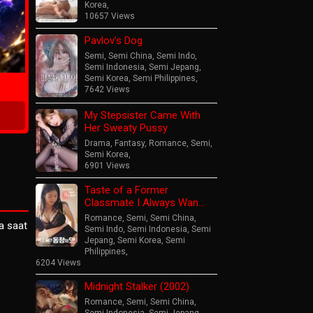
Korea
,
10657 Views
Pavlov’s Dog
ime
Semi
,
Semi China
,
Semi Indo
,
Semi Indonesia
,
Semi Jepang
,
Semi Korea
,
Semi Philippines
,
7642 Views
My Stepsister Came With
Her Sweaty Pussy
Drama
,
Fantasy
,
Romance
,
Semi
,
Semi Korea
,
6901 Views
Taste of a Former
Classmate I Always Wan…
Romance
,
Semi
,
Semi China
,
a saat
Semi Indo
,
Semi Indonesia
,
Semi
Jepang
,
Semi Korea
,
Semi
Philippines
,
6204 Views
Midnight Stalker (2002)
Romance
,
Semi
,
Semi China
,
Semi Indonesia
,
Semi Jepang
,