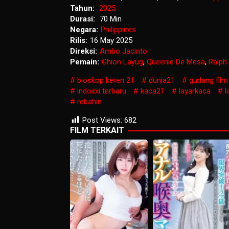
Tahun:
2025
Durasi:
70 Min
Negara:
Philippines
Rilis:
16 May 2025
Direksi:
Ambo Jacinto
Pemain:
Ghion Layug
,
Queenie De Mesa
,
Ralph
bioskop keren 21
dunia21
gudang film
indoxxi terbaru
kaca21
layarkaca
l
rebahin
Post Views:
682
FILM TERKAIT