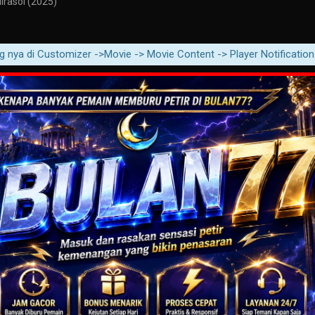
rasol (2025)
i Customizer ->Movie -> Movie Content -> Player Notification.