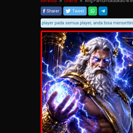
Beranda
Drama
Ang Pamumukadkad Ni Mi
Sharer
Tweet
obal notifikasi player pada semua player, anda bisa mensetting nya d