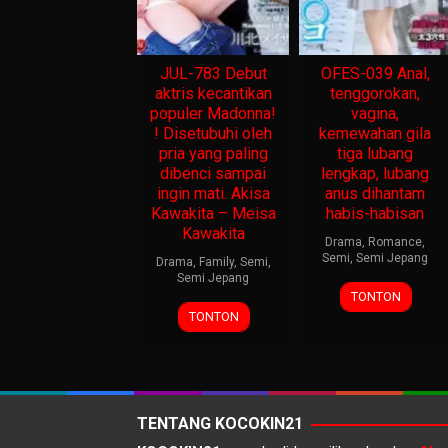
JUL-783 Debut
OFES-039 Anal,
aktris kecantikan
tenggorokan,
populer Madonna!
vagina,
! Disetubuhi oleh
kemewahan gila
pria yang paling
tiga lubang
dibenci sampai
lengkap, lubang
ingin mati. Akisa
anus dihantam
Kawakita – Meisa
habis-habisan
Kawakita
Drama
,
Romance
,
Semi
,
Semi Jepang
Drama
,
Family
,
Semi
,
Semi Jepang
TONTON
TONTON
TENTANG KOCOKIN21