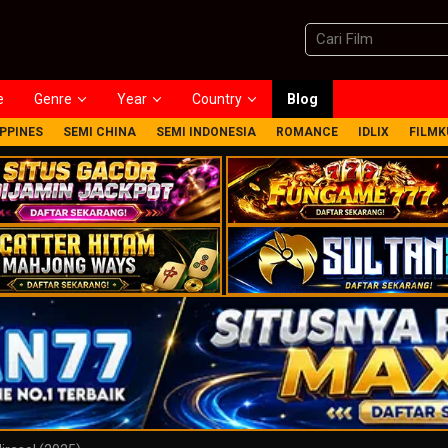
e
Genre
Year
Country
Blog
IPPINES
SEMI CHINA
SEMI INDONESIA
ROMANCE
IDLIX
FILMK