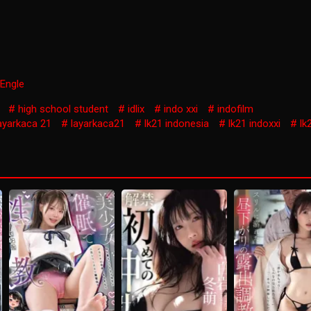
 Engle
high school student
idlix
indo xxi
indofilm
ayarkaca 21
layarkaca21
lk21 indonesia
lk21 indoxxi
lk