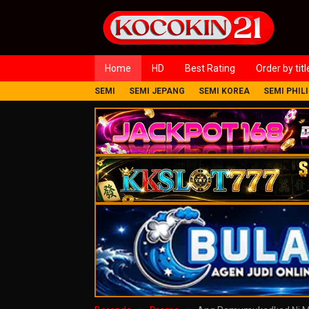
Loncat
ke
konten
Home
HD
Best Rating
Order by titl
SEMI
SEMI JEPANG
SEMI KOREA
SEMI PHIL