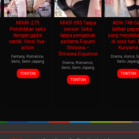
MIMK-275
MIKR-095 Tanpa
ADN-748 Se
Pendidikan seks
sensor: Seks
latihan papa
dengan gadis
tanpa pengaman
yang mendeba
cantik: Versi live-
pertama Fuyumi
di sore hari. 
action
Shiraiwa –
Kuriyama
Shiraiwa Fuyumoe
Fantasy
,
Romance
,
Drama
,
Horror
,
S
Semi
,
Semi Jepang
Semi Jepan
Drama
,
Romance
,
Semi
,
Semi Jepang
TONTON
TONTON
TONTON