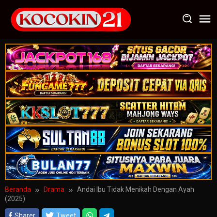
Loncat
ke
konten
Beranda
Drama
Andai Ibu Tidak Menikah Dengan Ayah
(2025)
Sharer
Tweet