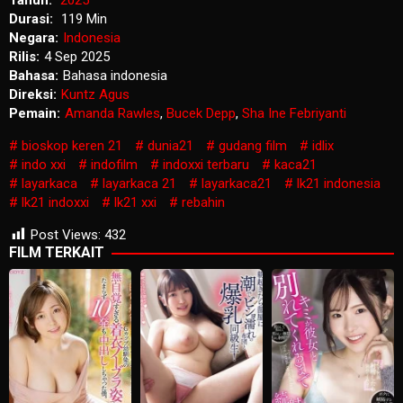
Tahun:
2025
Durasi:
119 Min
Negara:
Indonesia
Rilis:
4 Sep 2025
Bahasa:
Bahasa indonesia
Direksi:
Kuntz Agus
Pemain:
Amanda Rawles
,
Bucek Depp
,
Sha Ine Febriyanti
bioskop keren 21
dunia21
gudang film
idlix
indo xxi
indofilm
indoxxi terbaru
kaca21
layarkaca
layarkaca 21
layarkaca21
lk21 indonesia
lk21 indoxxi
lk21 xxi
rebahin
Post Views:
432
FILM TERKAIT