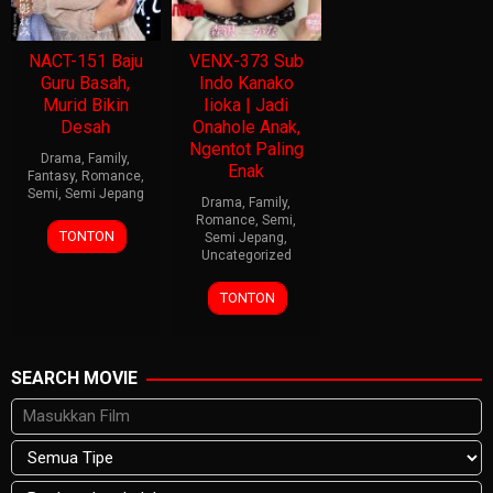
NACT-151 Baju
VENX-373 Sub
Guru Basah,
Indo Kanako
Murid Bikin
Iioka | Jadi
Desah
Onahole Anak,
Ngentot Paling
Drama
,
Family
,
Enak
Fantasy
,
Romance
,
Semi
,
Semi Jepang
Drama
,
Family
,
Romance
,
Semi
,
TONTON
Semi Jepang
,
Uncategorized
TONTON
SEARCH MOVIE