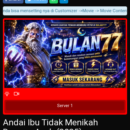
anda bisa mensetting nya di Customizer ->Movie -> Movie Content -> Pl
4 Wait Time
Play Now
Server 1
Andai Ibu Tidak Menikah