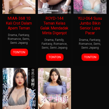
MIAA-368 10
ROYD-144
YUJ-064 Susu
Kali Crot Dalam
Teman Kelas
Jumbo Bikin
Apem Teman
Galak Mendadak
Senior Lupa
Minta Digenjot
Pacar
Drama
,
Fantasy
,
Romance
,
Semi
,
Drama
,
Family
,
Drama
,
Fantasy
,
Semi Jepang
Fantasy
,
Romance
,
Romance
,
Semi
,
Semi
,
Semi Jepang
Semi Jepang
TONTON
TONTON
TONTON