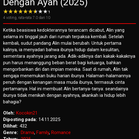
Dengan Ayah (2025)
4
voting, rata-rata
7.0
dari 10
Ketika beasiswa kedokterannya terancam dicabut, Alin yang
selama ini tinggal jauh dari rumah terpaksa kembali. Setelah
kembali, sudut pandang Alin mulai berubah. Untuk pertama
kalinya, ia menyadari bahwa ibunya hidup dalam kesulitan,
sementara ayahnya jarang ada. Adik-adiknya dan kakak-kakaknya
pun harus menanggung beban berat bagi keluarga, bahkan
mengorbankan diri dan impian mereka. Saat di rumah, Alin tak
sengaja menemukan buku harian ibunya. Halaman-halamannya
penuh dengan kenangan masa muda ibunya, termasuk cinta
pertamanya. Hal ini membuat Alin bertanya-tanya: seandainya
ibunya tidak menikah dengan ayahnya, akankah ia hidup lebih
bahagia?
Oleh:
Kocokin21
Diposting pada:
14.11.2025
Dilihat:
432
Genre:
Drama
,
Family
,
Romance