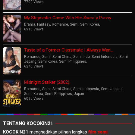
7700 Views
My Stepsister Came With Her Sweaty Pussy
Drama
,
Fantasy
,
Romance
,
Semi
,
Semi Korea
,
6910 Views
Taste of a Former Classmate I Always Wan…
Romance
,
Semi
,
Semi China
,
Semi Indo
,
Semi Indonesia
,
Semi
Jepang
,
Semi Korea
,
Semi Philippines
,
6248 Views
Midnight Stalker (2002)
Romance
,
Semi
,
Semi China
,
Semi Indonesia
,
Semi Jepang
,
Semi Korea
,
Semi Philippines
,
Japan
6095 Views
TENTANG KOCOKIN21
KOCOKIN21
menghadirkan pilihan lengkap
film semi