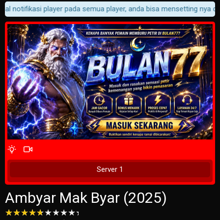
l notifikasi player pada semua player, anda bisa mensetting nya di C
4 Wait Time
Tunggu 2 Detik
Server 1
Ambyar Mak Byar (2025)