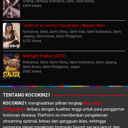
Drama
,
Fantasy
,
Romance
,
Semi
,
Semi Korea
,
6904 Views
Taste of a Former Classmate I Always Wan…
Romance
,
Semi
,
Semi China
,
Semi Indo
,
Semi Indonesia
,
Semi
Jepang
,
Semi Korea
,
Semi Philippines
,
6225 Views
Midnight Stalker (2002)
Romance
,
Semi
,
Semi China
,
Semi Indonesia
,
Semi Jepang
,
Semi Korea
,
Semi Philippines
,
Japan
6082 Views
TENTANG KOCOKIN21
KOCOKIN21
menghadirkan pilihan lengkap
film semi
Philippines
terbaru dengan kualitas tinggi untuk para penggemar
tontonan dewasa. Platform ini memberikan pengalaman
streaming optimal, bebas dari gangguan iklan, sehingga
pengguna dapat menikmati tontonan favorit secara lancur dan