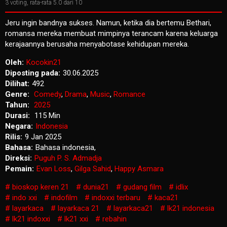
3
voting, rata-rata
5.0
dari 10
Jeru ingin bandnya sukses. Namun, ketika dia bertemu Bethari,
romansa mereka membuat mimpinya terancam karena keluarga
kerajaannya berusaha menyabotase kehidupan mereka.
Oleh:
Kocokin21
Diposting pada:
30.06.2025
Dilihat:
492
Genre:
Comedy
,
Drama
,
Music
,
Romance
Tahun:
2025
Durasi:
115 Min
Negara:
Indonesia
Rilis:
9 Jan 2025
Bahasa:
Bahasa indonesia,
Direksi:
Puguh P. S. Admadja
Pemain:
Evan Loss
,
Gilga Sahid
,
Happy Asmara
bioskop keren 21
dunia21
gudang film
idlix
indo xxi
indofilm
indoxxi terbaru
kaca21
layarkaca
layarkaca 21
layarkaca21
lk21 indonesia
lk21 indoxxi
lk21 xxi
rebahin