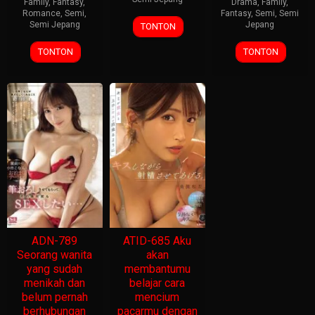
Family
,
Fantasy
,
Drama
,
Family
,
Romance
,
Semi
,
Fantasy
,
Semi
,
Semi
Semi Jepang
Jepang
TONTON
TONTON
TONTON
ADN-789
ATID-685 Aku
Seorang wanita
akan
yang sudah
membantumu
menikah dan
belajar cara
belum pernah
mencium
berhubungan
pacarmu dengan