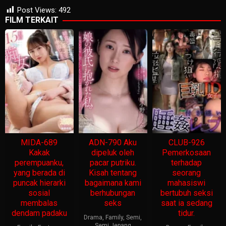
Post Views:
492
FILM TERKAIT
MIDA-689
ADN-790 Aku
CLUB-926
Kakak
dipeluk oleh
Pemerkosaan
perempuanku,
pacar putriku.
terhadap
yang berada di
Kisah tentang
seorang
puncak hierarki
bagaimana kami
mahasiswi
sosial
berhubungan
bertubuh seksi
membalas
seks
saat ia sedang
dendam padaku
tidur.
Drama
,
Family
,
Semi
,
Semi Jepang