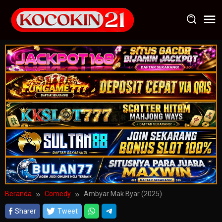
Loncat
ke
konten
Beranda
Comedy
Ambyar Mak Byar (2025)
Sharer
Tweet