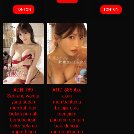
TONTON
TONTON
ADN-789
ATID-685 Aku
Seorang wanita
akan
yang sudah
membantumu
menikah dan
belajar cara
belum pernah
mencium
berhubungan
pacarmu dengan
seks selama
baik dengan
empat tahun
membiarkanmu