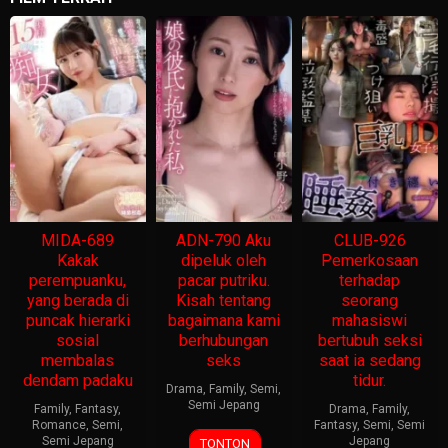
MIDA-689
ADN-790 Aku
CLUB-926
Kakak
dipeluk oleh
Pemerkosaan
perempuanku,
pacar putriku.
terhadap
yang berada di
Kisah tentang
seorang
puncak hierarki
bagaimana kami
mahasiswi
sosial
berhubungan
bertubuh seksi
membalas
seks
saat ia sedang
dendam padaku
tidur.
Drama
,
Family
,
Semi
,
Semi Jepang
Family
,
Fantasy
,
Drama
,
Family
,
Romance
,
Semi
,
Fantasy
,
Semi
,
Semi
Semi Jepang
Jepang
TONTON