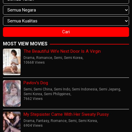
MOST VIEW MOVIES
The Beautiful Wife Next Door Is A Virgin
Drama
,
Romance
,
Semi
,
Semi Korea
,
10668 Views
Pavlov’s Dog
Semi
,
Semi China
,
Semi Indo
,
Semi Indonesia
,
Semi Jepang
,
Semi Korea
,
Semi Philippines
,
7662 Views
My Stepsister Came With Her Sweaty Pussy
Drama
,
Fantasy
,
Romance
,
Semi
,
Semi Korea
,
6904 Views