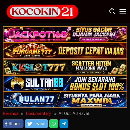
Loncat
ke
konten
Beranda
Documentary
All Out: AJ Raval
Sharer
Tweet