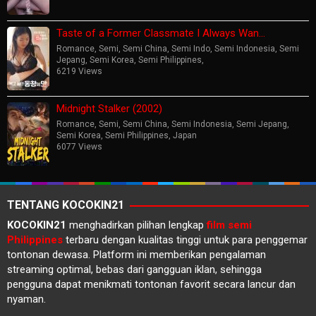
Taste of a Former Classmate I Always Wan…
Romance
,
Semi
,
Semi China
,
Semi Indo
,
Semi Indonesia
,
Semi
Jepang
,
Semi Korea
,
Semi Philippines
,
6219 Views
Midnight Stalker (2002)
Romance
,
Semi
,
Semi China
,
Semi Indonesia
,
Semi Jepang
,
Semi Korea
,
Semi Philippines
,
Japan
6077 Views
TENTANG KOCOKIN21
KOCOKIN21
menghadirkan pilihan lengkap
film semi
Philippines
terbaru dengan kualitas tinggi untuk para penggemar
tontonan dewasa. Platform ini memberikan pengalaman
streaming optimal, bebas dari gangguan iklan, sehingga
pengguna dapat menikmati tontonan favorit secara lancur dan
nyaman.