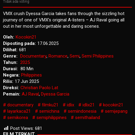
Tidak ada voting
VMX crush Dyessa Garcia takes fans through the sizzling hot
journey of one of VMX’s original A-listers – AJ Raval going all
out in her most unforgettable and daring scenes.
Oleh:
Kocokin21
Diposting pada:
17.06.2025
Dilihat:
681
Genre:
Documentary
,
Romance
,
Semi
,
Semi Philippines
Tahun:
2025
Durasi:
80 Min
Negara:
Philippines
Rilis:
17 Jun 2025
Direksi:
Christian Paolo Lat
Pemain:
AJ Raval
,
Dyessa Garcia
documentary
filmku21
idlix
idlix21
kocokin21
layarkaca21
semichina
semiindonesia
semijepang
semikorea
semiphilippines
semithailand
Post Views:
681
FILM TERKAIT