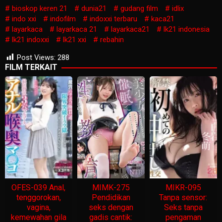
bioskop keren 21
dunia21
gudang film
idlix
indo xxi
indofilm
indoxxi terbaru
kaca21
layarkaca
layarkaca 21
layarkaca21
lk21 indonesia
lk21 indoxxi
lk21 xxi
rebahin
Post Views:
288
FILM TERKAIT
OFES-039 Anal,
MIMK-275
MIKR-095
tenggorokan,
Pendidikan
Tanpa sensor:
vagina,
seks dengan
Seks tanpa
kemewahan gila
gadis cantik:
pengaman