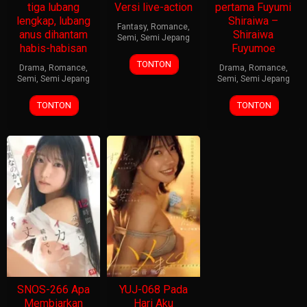
tiga lubang
Versi live-action
pertama Fuyumi
lengkap, lubang
Shiraiwa –
Fantasy
,
Romance
,
anus dihantam
Shiraiwa
Semi
,
Semi Jepang
habis-habisan
Fuyumoe
TONTON
Drama
,
Romance
,
Drama
,
Romance
,
Semi
,
Semi Jepang
Semi
,
Semi Jepang
TONTON
TONTON
SNOS-266 Apa
YUJ-068 Pada
Membiarkan
Hari Aku