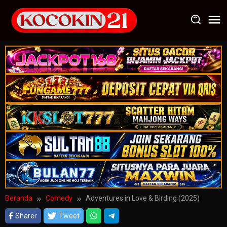
Loncat
ke
konten
Beranda
Comedy
Adventures in Love & Birding (2025)
Sharer
Tweet