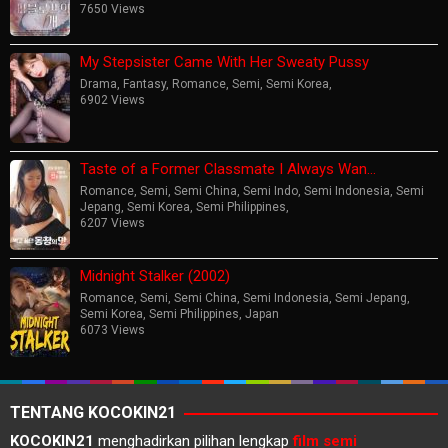
7650 Views
My Stepsister Came With Her Sweaty Pussy
Drama
,
Fantasy
,
Romance
,
Semi
,
Semi Korea
,
6902 Views
Taste of a Former Classmate I Always Wan…
Romance
,
Semi
,
Semi China
,
Semi Indo
,
Semi Indonesia
,
Semi
Jepang
,
Semi Korea
,
Semi Philippines
,
6207 Views
Midnight Stalker (2002)
Romance
,
Semi
,
Semi China
,
Semi Indonesia
,
Semi Jepang
,
Semi Korea
,
Semi Philippines
,
Japan
6073 Views
TENTANG KOCOKIN21
KOCOKIN21
menghadirkan pilihan lengkap
film semi