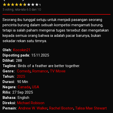
3
voting, rata-rata
6.0
dari 10
Seorang ibu tunggal setuju untuk menjadi pasangan seorang
pencinta burung dalam sebuah kompetisi mengamati burung,
tetapi ia salah paham mengenai tugas tersebut dan mengatakan
kepada semua orang bahwa ia adalah pacar barunya, bukan
sekadar rekan satu timnya.
Oleh:
Kocokin21
Diposting pada:
15.11.2025
Dilihat:
288
Tagline:
Birds of a feather are better together.
Genre:
Comedy
,
Romance
,
TV Movie
Tahun:
2025
Durasi:
90 Min
Negara:
Canada
,
USA
Rilis:
27 Sep 2025
Bahasa:
English
Direksi:
Michael Robison
Pemain:
Andrew W. Walker
,
Rachel Boston
,
Talisa Mae Stewart