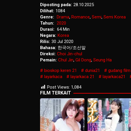
Diposting pada:
28.10.2025
Dilihat:
1084
Genre:
Drama
,
Romance
,
Semi
,
Semi Korea
Tahun:
2020
Durasi:
64 Min
Negara:
Korea
Rilis:
30 Jul 2020
Bahasa:
한국어/조선말
Direksi:
Choi Jin-chul
Pemain:
Chul Jin
,
Gil Dong
,
Seung Ha
bioskop keren 21
dunia21
gudang film
layarkaca
layarkaca 21
layarkaca21
Post Views:
1,084
FILM TERKAIT