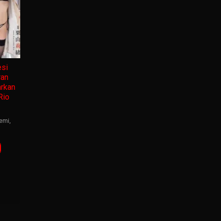
si
ran
rkan
Rio
emi
,
g