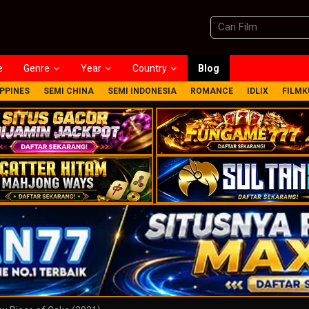
e
Genre
Year
Country
Blog
IPPINES
SEMI CHINA
SEMI INDONESIA
ROMANCE
IDLIX
FILMK