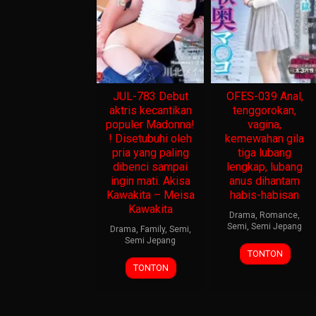
JUL-783 Debut
OFES-039 Anal,
aktris kecantikan
tenggorokan,
populer Madonna!
vagina,
! Disetubuhi oleh
kemewahan gila
pria yang paling
tiga lubang
dibenci sampai
lengkap, lubang
ingin mati. Akisa
anus dihantam
Kawakita – Meisa
habis-habisan
Kawakita
Drama
,
Romance
,
Semi
,
Semi Jepang
Drama
,
Family
,
Semi
,
Semi Jepang
TONTON
TONTON