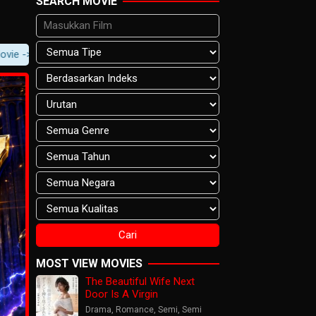
SEARCH MOVIE
 Movie Content -> Player Notification.
MOST VIEW MOVIES
The Beautiful Wife Next
Door Is A Virgin
Drama
,
Romance
,
Semi
,
Semi