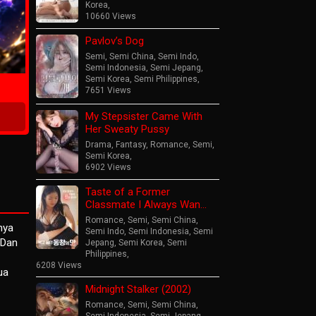
Korea
,
10660 Views
Pavlov’s Dog
ime
Semi
,
Semi China
,
Semi Indo
,
Semi Indonesia
,
Semi Jepang
,
Semi Korea
,
Semi Philippines
,
7651 Views
My Stepsister Came With
Her Sweaty Pussy
Drama
,
Fantasy
,
Romance
,
Semi
,
Semi Korea
,
6902 Views
Taste of a Former
Classmate I Always Wan…
Romance
,
Semi
,
Semi China
,
nya
Semi Indo
,
Semi Indonesia
,
Semi
 Dan
Jepang
,
Semi Korea
,
Semi
Philippines
,
6208 Views
ua
Midnight Stalker (2002)
Romance
,
Semi
,
Semi China
,
Semi Indonesia
,
Semi Jepang
,