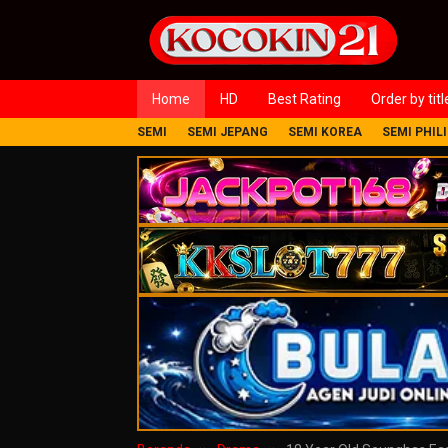
Loncat
ke
konten
Home
HD
Best Rating
Order by titl
SEMI
SEMI JEPANG
SEMI KOREA
SEMI PHIL