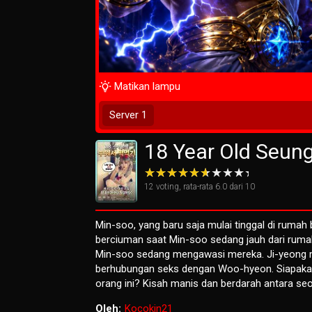
Matikan lampu
Tunggu 2 Detik
Server 1
18 Year Old Seung
12
voting, rata-rata
6.0
dari 10
Min-soo, yang baru saja mulai tinggal di rum
berciuman saat Min-soo sedang jauh dari ruma
Min-soo sedang mengawasi mereka. Ji-yeong 
berhubungan seks dengan Woo-hyeon. Siapakah
orang ini? Kisah manis dan berdarah antara seo
Oleh:
Kocokin21