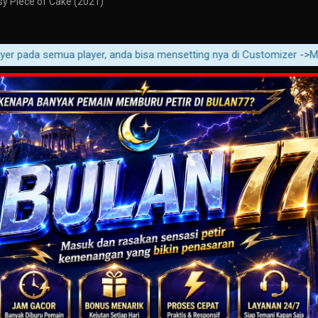
y Piece of Cake (2021)
pada semua player, anda bisa mensetting nya di Customizer ->Movie ->