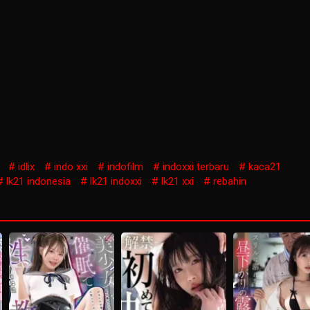
idlix
indo xxi
indofilm
indoxxi terbaru
kaca21
lk21 indonesia
lk21 indoxxi
lk21 xxi
rebahin