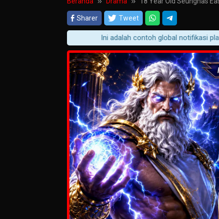
Beranda
Drama
18 Year Old Seunghas Eas
Sharer
Tweet
Ini adalah contoh global notifikasi player 