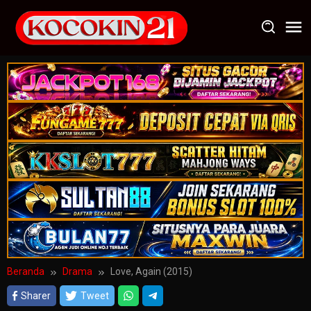
Loncat
ke
konten
Beranda
Drama
Love, Again (2015)
Sharer
Tweet