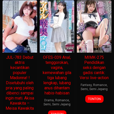
JUL-783 Debut
OFES-039 Anal,
MIMK-275
aktris
tenggorokan,
Pendidikan
kecantikan
vagina,
seks dengan
populer
kemewahan gila
gadis cantik:
Madonna! !
tiga lubang
Versi live-action
Disetubuhi oleh
lengkap, lubang
Fantasy
,
Romance
,
pria yang paling
anus dihantam
Semi
,
Semi Jepang
dibenci sampai
habis-habisan
ingin mati. Akisa
TONTON
Drama
,
Romance
,
Kawakita –
Semi
,
Semi Jepang
Meisa Kawakita