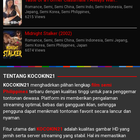
Taste of a Former Classmate I Always Wan…
Romance
,
Semi
,
Semi China
,
Semi Indo
,
Semi Indonesia
,
Semi
Jepang
,
Semi Korea
,
Semi Philippines
,
6215 Views
Midnight Stalker (2002)
Romance
,
Semi
,
Semi China
,
Semi Indonesia
,
Semi Jepang
,
Semi Korea
,
Semi Philippines
,
Japan
6074 Views
TENTANG KOCOKIN21
KOCOKIN21
menghadirkan pilihan lengkap
film semi
Philippines
terbaru dengan kualitas tinggi untuk para penggemar
tontonan dewasa. Platform ini memberikan pengalaman
streaming optimal, bebas dari gangguan iklan, sehingga
pengguna dapat menikmati tontonan favorit secara lancur dan
nyaman.
Fitur utama dari
KOCOKIN21
adalah kualitas gambar HD yang
jernih serta server streaming yang stabil. Hal ini memastikan