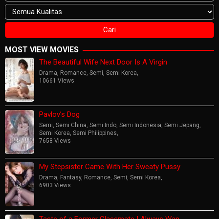
MOST VIEW MOVIES
The Beautiful Wife Next Door Is A Virgin
Drama
,
Romance
,
Semi
,
Semi Korea
,
10661 Views
Pavlov’s Dog
Semi
,
Semi China
,
Semi Indo
,
Semi Indonesia
,
Semi Jepang
,
Semi Korea
,
Semi Philippines
,
7658 Views
My Stepsister Came With Her Sweaty Pussy
Drama
,
Fantasy
,
Romance
,
Semi
,
Semi Korea
,
6903 Views