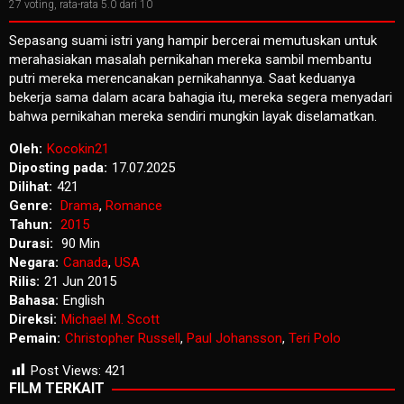
27
voting, rata-rata
5.0
dari 10
Sepasang suami istri yang hampir bercerai memutuskan untuk
merahasiakan masalah pernikahan mereka sambil membantu
putri mereka merencanakan pernikahannya. Saat keduanya
bekerja sama dalam acara bahagia itu, mereka segera menyadari
bahwa pernikahan mereka sendiri mungkin layak diselamatkan.
Oleh:
Kocokin21
Diposting pada:
17.07.2025
Dilihat:
421
Genre:
Drama
,
Romance
Tahun:
2015
Durasi:
90 Min
Negara:
Canada
,
USA
Rilis:
21 Jun 2015
Bahasa:
English
Direksi:
Michael M. Scott
Pemain:
Christopher Russell
,
Paul Johansson
,
Teri Polo
Post Views:
421
FILM TERKAIT