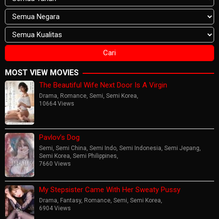
MOST VIEW MOVIES
The Beautiful Wife Next Door Is A Virgin
Drama
,
Romance
,
Semi
,
Semi Korea
,
10664 Views
Pavlov’s Dog
Semi
,
Semi China
,
Semi Indo
,
Semi Indonesia
,
Semi Jepang
,
Semi Korea
,
Semi Philippines
,
7660 Views
My Stepsister Came With Her Sweaty Pussy
Drama
,
Fantasy
,
Romance
,
Semi
,
Semi Korea
,
6904 Views