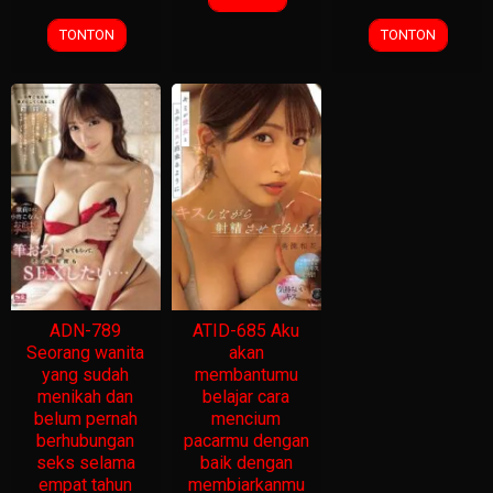
TONTON
TONTON
ADN-789
ATID-685 Aku
Seorang wanita
akan
yang sudah
membantumu
menikah dan
belajar cara
belum pernah
mencium
berhubungan
pacarmu dengan
seks selama
baik dengan
empat tahun
membiarkanmu