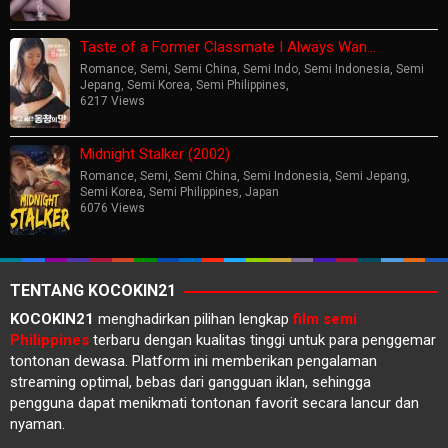
Taste of a Former Classmate I Always Wan…
Romance
,
Semi
,
Semi China
,
Semi Indo
,
Semi Indonesia
,
Semi
Jepang
,
Semi Korea
,
Semi Philippines
,
6217 Views
Midnight Stalker (2002)
Romance
,
Semi
,
Semi China
,
Semi Indonesia
,
Semi Jepang
,
Semi Korea
,
Semi Philippines
,
Japan
6076 Views
TENTANG KOCOKIN21
KOCOKIN21
menghadirkan pilihan lengkap
film semi
Philippines
terbaru dengan kualitas tinggi untuk para penggemar
tontonan dewasa. Platform ini memberikan pengalaman
streaming optimal, bebas dari gangguan iklan, sehingga
pengguna dapat menikmati tontonan favorit secara lancur dan
nyaman.