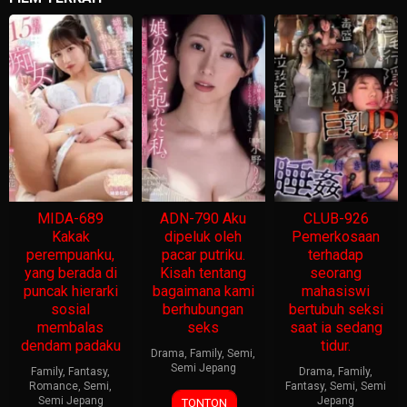
MIDA-689
ADN-790 Aku
CLUB-926
Kakak
dipeluk oleh
Pemerkosaan
perempuanku,
pacar putriku.
terhadap
yang berada di
Kisah tentang
seorang
puncak hierarki
bagaimana kami
mahasiswi
sosial
berhubungan
bertubuh seksi
membalas
seks
saat ia sedang
dendam padaku
tidur.
Drama
,
Family
,
Semi
,
Semi Jepang
Family
,
Fantasy
,
Drama
,
Family
,
Romance
,
Semi
,
Fantasy
,
Semi
,
Semi
Semi Jepang
Jepang
TONTON