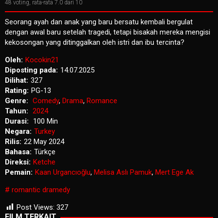
48
voting, rata-rata
7.0
dari 10
Seorang ayah dan anak yang baru bersatu kembali bergulat
dengan awal baru setelah tragedi, tetapi bisakah mereka mengisi
kekosongan yang ditinggalkan oleh istri dan ibu tercinta?
Oleh:
Kocokin21
Diposting pada:
14.07.2025
Dilihat:
327
Rating:
PG-13
Genre:
Comedy
,
Drama
,
Romance
Tahun:
2024
Durasi:
100 Min
Negara:
Turkey
Rilis:
22 May 2024
Bahasa:
Türkçe
Direksi:
Ketche
Pemain:
Kaan Urgancıoğlu
,
Melisa Aslı Pamuk
,
Mert Ege Ak
romantic dramedy
Post Views:
327
FILM TERKAIT