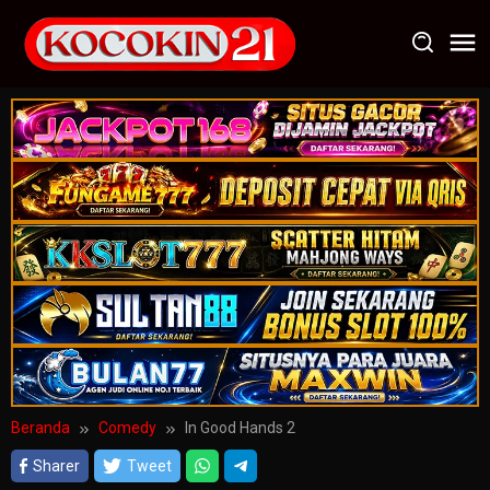
Loncat
ke
konten
Beranda
Comedy
In Good Hands 2
Sharer
Tweet