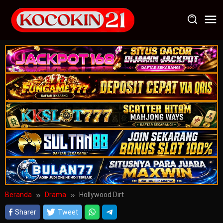
Loncat
ke
konten
Beranda
Drama
Hollywood Dirt
Sharer
Tweet