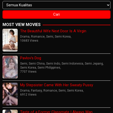
MOST VIEW MOVIES
The Beautiful Wife Next Door Is A Virgin
Drama
,
Romance
,
Semi
,
Semi Korea
,
10683 Views
Pavlov’s Dog
Semi
,
Semi China
,
Semi Indo
,
Semi Indonesia
,
Semi Jepang
,
Semi Korea
,
Semi Philippines
,
7707 Views
My Stepsister Came With Her Sweaty Pussy
Drama
,
Fantasy
,
Romance
,
Semi
,
Semi Korea
,
6912 Views
Taste of a Former Classmate I Always Wan…