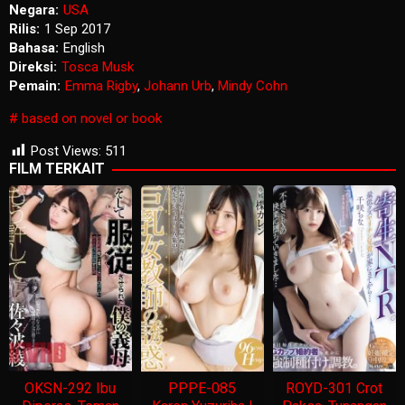
Negara:
USA
Rilis:
1 Sep 2017
Bahasa:
English
Direksi:
Tosca Musk
Pemain:
Emma Rigby
,
Johann Urb
,
Mindy Cohn
based on novel or book
Post Views:
511
FILM TERKAIT
OKSN-292 Ibu
PPPE-085
ROYD-301 Crot