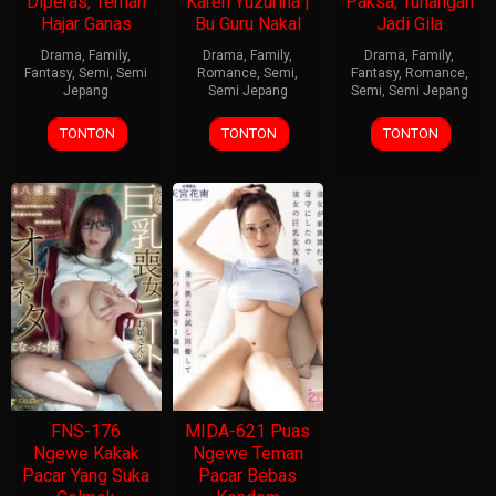
Diperas, Teman
Karen Yuzuriha |
Paksa, Tunangan
Hajar Ganas
Bu Guru Nakal
Jadi Gila
Drama
,
Family
,
Drama
,
Family
,
Drama
,
Family
,
Fantasy
,
Semi
,
Semi
Romance
,
Semi
,
Fantasy
,
Romance
,
Jepang
Semi Jepang
Semi
,
Semi Jepang
TONTON
TONTON
TONTON
FNS-176
MIDA-621 Puas
Ngewe Kakak
Ngewe Teman
Pacar Yang Suka
Pacar Bebas