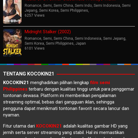
Romance
,
Semi
,
Semi China
,
Semi Indo
,
Semi Indonesia
,
Semi
Jepang
,
Semi Korea
,
Semi Philippines
,
6257 Views
Midnight Stalker (2002)
Romance
,
Semi
,
Semi China
,
Semi Indonesia
,
Semi Jepang
,
Semi Korea
,
Semi Philippines
,
Japan
6101 Views
TENTANG KOCOKIN21
KOCOKIN21
menghadirkan pilihan lengkap
film semi
Philippines
terbaru dengan kualitas tinggi untuk para penggemar
tontonan dewasa. Platform ini memberikan pengalaman
streaming optimal, bebas dari gangguan iklan, sehingga
pengguna dapat menikmati tontonan favorit secara lancur dan
nyaman.
Fitur utama dari
KOCOKIN21
adalah kualitas gambar HD yang
jernih serta server streaming yang stabil. Hal ini memastikan