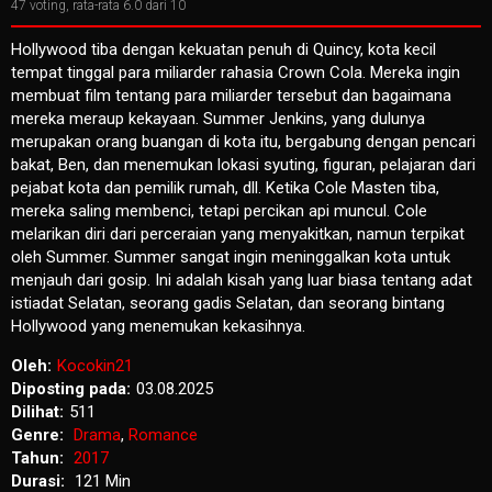
47
voting, rata-rata
6.0
dari 10
Hollywood tiba dengan kekuatan penuh di Quincy, kota kecil
tempat tinggal para miliarder rahasia Crown Cola. Mereka ingin
membuat film tentang para miliarder tersebut dan bagaimana
mereka meraup kekayaan. Summer Jenkins, yang dulunya
merupakan orang buangan di kota itu, bergabung dengan pencari
bakat, Ben, dan menemukan lokasi syuting, figuran, pelajaran dari
pejabat kota dan pemilik rumah, dll. Ketika Cole Masten tiba,
mereka saling membenci, tetapi percikan api muncul. Cole
melarikan diri dari perceraian yang menyakitkan, namun terpikat
oleh Summer. Summer sangat ingin meninggalkan kota untuk
menjauh dari gosip. Ini adalah kisah yang luar biasa tentang adat
istiadat Selatan, seorang gadis Selatan, dan seorang bintang
Hollywood yang menemukan kekasihnya.
Oleh:
Kocokin21
Diposting pada:
03.08.2025
Dilihat:
511
Genre:
Drama
,
Romance
Tahun:
2017
Durasi:
121 Min