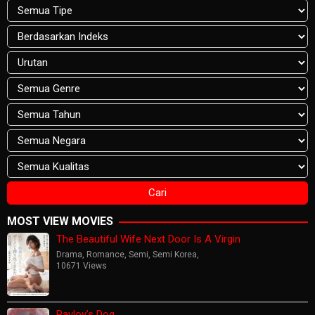
MOST VIEW MOVIES
The Beautiful Wife Next Door Is A Virgin
Drama
,
Romance
,
Semi
,
Semi Korea
,
10671 Views
Pavlov’s Dog