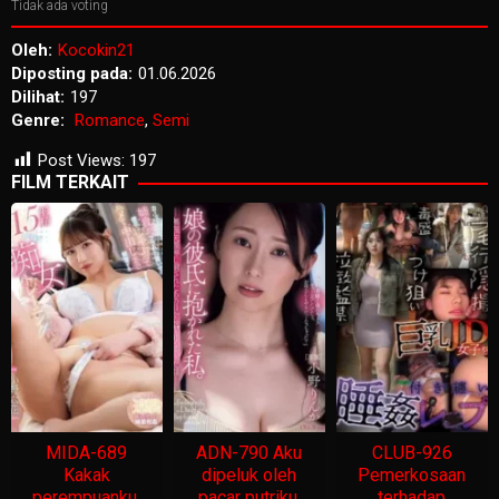
Tidak ada voting
Oleh:
Kocokin21
Diposting pada:
01.06.2026
Dilihat:
197
Genre:
Romance
,
Semi
Post Views:
197
FILM TERKAIT
MIDA-689
ADN-790 Aku
CLUB-926
Kakak
dipeluk oleh
Pemerkosaan
perempuanku,
pacar putriku.
terhadap