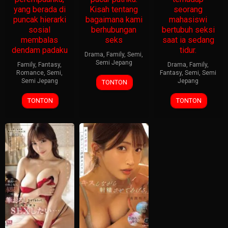
yang berada di
Kisah tentang
seorang
puncak hierarki
bagaimana kami
mahasiswi
sosial
berhubungan
bertubuh seksi
membalas
seks
saat ia sedang
dendam padaku
tidur.
Drama
,
Family
,
Semi
,
Semi Jepang
Family
,
Fantasy
,
Drama
,
Family
,
Romance
,
Semi
,
Fantasy
,
Semi
,
Semi
Semi Jepang
Jepang
TONTON
TONTON
TONTON