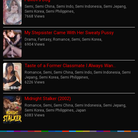
Semi
,
Semi China
,
Semi Indo
,
Semi Indonesia
,
Semi Jepang
,
Semi Korea
,
Semi Philippines
,
7668 Views
My Stepsister Came With Her Sweaty Pussy
Drama
,
Fantasy
,
Romance
,
Semi
,
Semi Korea
,
6904 Views
Taste of a Former Classmate I Always Wan…
Romance
,
Semi
,
Semi China
,
Semi Indo
,
Semi Indonesia
,
Semi
Jepang
,
Semi Korea
,
Semi Philippines
,
6226 Views
Midnight Stalker (2002)
Romance
,
Semi
,
Semi China
,
Semi Indonesia
,
Semi Jepang
,
Semi Korea
,
Semi Philippines
,
Japan
6083 Views