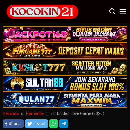
Loncat
ke
konten
Beranda
Romance
Forbidden Love Game (2026)
Sharer
Tweet