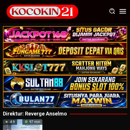
Loncat
ke
konten
Direktur:
Reverge Anselmo
4.9
97 min