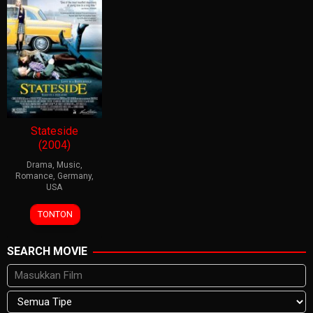
Stateside
(2004)
Drama
,
Music
,
Romance
,
Germany
,
USA
23
Reverge
TONTON
May
Anselmo
2004
SEARCH MOVIE