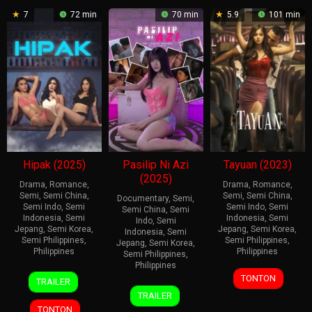
7
72 min
70 min
5.9
101 min
Hipak (2025)
Pasilip Ni Azi
Tayuan (2023)
(2025)
Drama
,
Romance
,
Drama
,
Romance
,
Semi
,
Semi China
,
Semi
,
Semi China
,
Documentary
,
Semi
,
Semi Indo
,
Semi
Semi Indo
,
Semi
Semi China
,
Semi
Indonesia
,
Semi
Indonesia
,
Semi
Indo
,
Semi
Jepang
,
Semi Korea
,
Jepang
,
Semi Korea
,
Indonesia
,
Semi
Semi Philippines
,
Semi Philippines
,
Jepang
,
Semi Korea
,
Philippines
Philippines
Semi Philippines
,
Philippines
18
Kristine
23
Topel
TONTON
TRAILER
26
Jul
Joi
Jun
Lee
TRAILER
Aug
2025
A.
2023
TONTON