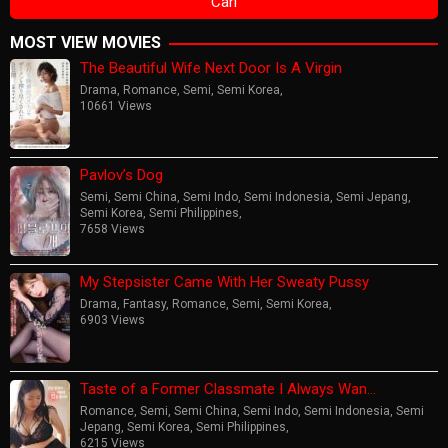
MOST VIEW MOVIES
The Beautiful Wife Next Door Is A Virgin
Drama
,
Romance
,
Semi
,
Semi Korea
,
10661 Views
Pavlov’s Dog
Semi
,
Semi China
,
Semi Indo
,
Semi Indonesia
,
Semi Jepang
,
Semi Korea
,
Semi Philippines
,
7658 Views
My Stepsister Came With Her Sweaty Pussy
Drama
,
Fantasy
,
Romance
,
Semi
,
Semi Korea
,
6903 Views
Taste of a Former Classmate I Always Wan…
Romance
,
Semi
,
Semi China
,
Semi Indo
,
Semi Indonesia
,
Semi
Jepang
,
Semi Korea
,
Semi Philippines
,
6215 Views