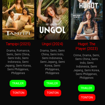
Tampipi (2025)
Ungol (2024)
Hugot: The
Player (2023)
Drama
,
Romance
,
Drama
,
Semi
,
Semi
Semi
,
Semi China
,
China
,
Semi Indo
,
Crime
,
Drama
,
Semi
,
Semi Indo
,
Semi
Semi Indonesia
,
Semi China
,
Semi
Indonesia
,
Semi
Semi Jepang
,
Semi
Indo
,
Semi
Jepang
,
Semi Korea
,
Korea
,
Semi
Indonesia
,
Semi
Semi Philippines
,
Philippines
,
Jepang
,
Semi Korea
,
Philippines
Philippines
Semi Philippines
,
Philippines
20
Bobby
8
Bobby
TRAILER
TRAILER
30
Daniel
Apr
Bonifacio
Nov
Bonifacio
TRAILER
Jun
R.
2025
2024
TONTON
TONTON
2023
Palacio
TONTON