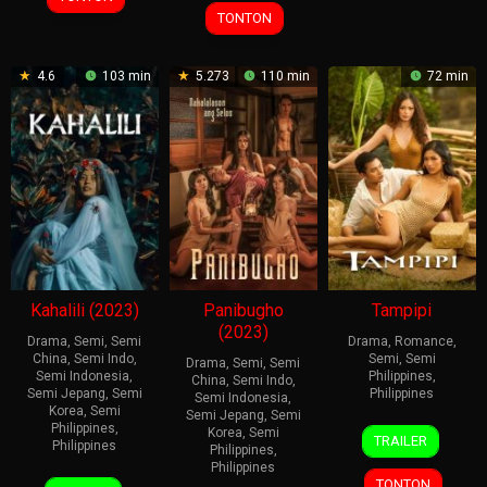
2025
Bayan
TONTON
4.6
103 min
5.273
110 min
72 min
Kahalili (2023)
Panibugho
Tampipi
(2023)
Drama
,
Semi
,
Semi
Drama
,
Romance
,
China
,
Semi Indo
,
Semi
,
Semi
Drama
,
Semi
,
Semi
Semi Indonesia
,
Philippines
,
China
,
Semi Indo
,
Semi Jepang
,
Semi
Philippines
Semi Indonesia
,
Korea
,
Semi
Semi Jepang
,
Semi
20
Bobby
Philippines
,
Korea
,
Semi
TRAILER
Philippines
Philippines
,
Apr
Bonifacio
Philippines
2025
18
Bobby
TONTON