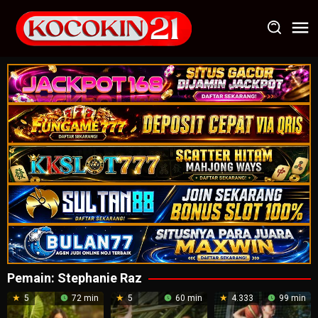
Loncat
ke
konten
Pemain:
Stephanie Raz
5
72 min
5
60 min
4.333
99 min