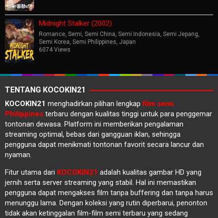
Midnight Stalker (2002)
Romance
,
Semi
,
Semi China
,
Semi Indonesia
,
Semi Jepang
,
Semi Korea
,
Semi Philippines
,
Japan
6074 Views
TENTANG KOCOKIN21
KOCOKIN21
menghadirkan pilihan lengkap
film semi
Philippines
terbaru dengan kualitas tinggi untuk para penggemar
tontonan dewasa. Platform ini memberikan pengalaman
streaming optimal, bebas dari gangguan iklan, sehingga
pengguna dapat menikmati tontonan favorit secara lancur dan
nyaman.
Fitur utama dari
KOCOKIN21
adalah kualitas gambar HD yang
jernih serta server streaming yang stabil. Hal ini memastikan
pengguna dapat mengakses film tanpa buffering dan tanpa harus
menunggu lama. Dengan koleksi yang rutin diperbarui, penonton
tidak akan ketinggalan film-film semi terbaru yang sedang