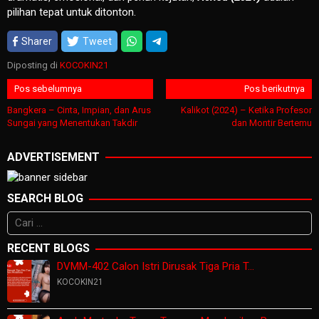
pilihan tepat untuk ditonton.
Sharer
Tweet
Diposting di
KOCOKIN21
Navigasi
Pos sebelumnya
Pos berikutnya
pos
Bangkera – Cinta, Impian, dan Arus
Kalikot (2024) – Ketika Profesor
Sungai yang Menentukan Takdir
dan Montir Bertemu
ADVERTISEMENT
SEARCH BLOG
Cari
untuk:
RECENT BLOGS
DVMM-402 Calon Istri Dirusak Tiga Pria T…
KOCOKIN21