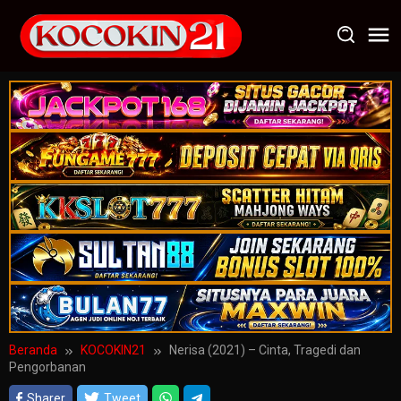
Loncat
ke
konten
Beranda
KOCOKIN21
Nerisa (2021) – Cinta, Tragedi dan
Pengorbanan
Sharer
Tweet