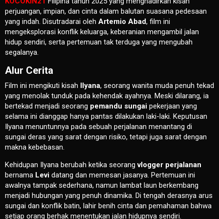
KOCOKIN21
Filipina tahun 2025 yang menghadirkan kisah
perjuangan, impian, dan cinta dalam balutan suasana pedesaan
yang indah. Disutradarai oleh
Artemio Abad
, film ini
mengeksplorasi konflik keluarga, keberanian mengambil jalan
hidup sendiri, serta pertemuan tak terduga yang mengubah
segalanya.
Alur Cerita
Film ini mengikuti kisah
Ilyana
, seorang wanita muda penuh tekad
yang menolak tunduk pada kehendak ayahnya. Meski dilarang, ia
bertekad menjadi seorang
pemandu sungai
pekerjaan yang
selama ini dianggap hanya pantas dilakukan laki-laki. Keputusan
Ilyana menuntunnya pada sebuah perjalanan menantang di
sungai deras yang sarat dengan risiko, tetapi juga sarat dengan
makna kebebasan.
Kehidupan Ilyana berubah ketika seorang
vlogger perjalanan
bernama
Levi
datang dan memesan jasanya. Pertemuan ini
awalnya tampak sederhana, namun lambat laun berkembang
menjadi hubungan yang penuh dinamika. Di tengah derasnya arus
sungai dan konflik batin, lahir benih cinta dan pemahaman bahwa
setiap orang berhak menentukan jalan hidupnya sendiri.