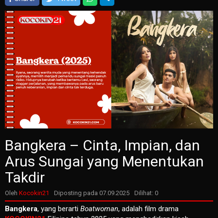
Bangkera – Cinta, Impian, dan
Arus Sungai yang Menentukan
Takdir
Oleh
Kocokin21
Diposting pada
07.09.2025
Dilihat: 0
Bangkera
, yang berarti
Boatwoman
, adalah film drama