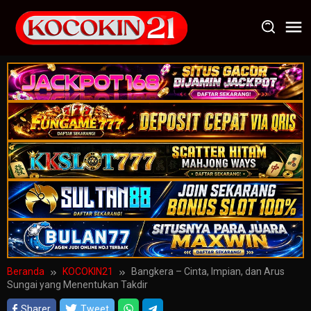
Loncat
ke
konten
Beranda
KOCOKIN21
Bangkera – Cinta, Impian, dan Arus
Sungai yang Menentukan Takdir
Sharer
Tweet