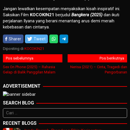
Jangan lewatkan kesempatan menyaksikan kisah inspiratif ini.
Saksikan Film
KOCOKIN21
berjudul
Bangkera (2025)
dan ikuti
perjalanan Ilyana yang berani menantang arus demi meraih
kebebasan dan cintanya.
Sharer
Tweet
Diposting di
KOCOKIN21
Navigasi
Pos sebelumnya
Pos berikutnya
pos
Sex On Phone (2025) – Rahasia
Nerisa (2021) – Cinta, Tragedi dan
Gelap di Balik Panggilan Malam
Pengorbanan
ADVERTISEMENT
SEARCH BLOG
Cari
untuk:
RECENT BLOGS