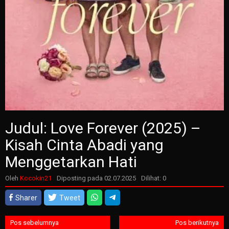
Judul: Love Forever (2025) –
Kisah Cinta Abadi yang
Menggetarkan Hati
Oleh
Kocokin21
Diposting pada
02.07.2025
Dilihat: 0
Sharer
Tweet
Navigasi
Pos sebelumnya
Pos berikutnya