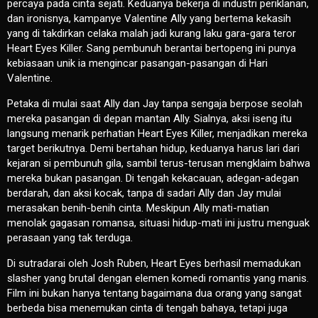
percaya pada cinta sejati. Keduanya bekerja di industri periklanan,
dan ironisnya, kampanye Valentine Ally yang bertema kekasih
yang di takdirkan celaka malah jadi kurang laku gara-gara teror
Heart Eyes Killer. Sang pembunuh berantai bertopeng ini punya
kebiasaan unik ia mengincar pasangan-pasangan di Hari
Valentine.
Petaka di mulai saat Ally dan Jay tanpa sengaja berpose seolah
mereka pasangan di depan mantan Ally. Sialnya, aksi iseng itu
langsung menarik perhatian Heart Eyes Killer, menjadikan mereka
target berikutnya. Demi bertahan hidup, keduanya harus lari dari
kejaran si pembunuh gila, sambil terus-terusan mengklaim bahwa
mereka bukan pasangan. Di tengah kekacauan, adegan-adegan
berdarah, dan aksi kocak, tanpa di sadari Ally dan Jay mulai
merasakan benih-benih cinta. Meskipun Ally mati-matian
menolak gagasan romansa, situasi hidup-mati ini justru menguak
perasaan yang tak terduga.
Di sutradarai oleh Josh Ruben, Heart Eyes berhasil memadukan
slasher yang brutal dengan elemen komedi romantis yang manis.
Film ini bukan hanya tentang bagaimana dua orang yang sangat
berbeda bisa menemukan cinta di tengah bahaya, tetapi juga