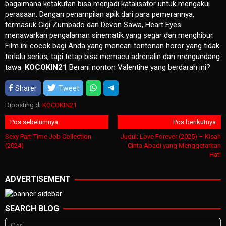
bagaimana ketakutan bisa menjadi katalisator untuk mengakui
perasaan. Dengan penampilan apik dari para pemerannya,
termasuk Gigi Zumbado dan Devon Sawa, Heart Eyes
menawarkan pengalaman sinematik yang segar dan menghibur.
Film ini cocok bagi Anda yang mencari tontonan horor yang tidak
terlalu serius, tapi tetap bisa memacu adrenalin dan mengundang
tawa.
KOCOKIN21
Berani nonton Valentine yang berdarah ini?
Sharer
Tweet
Diposting di
KOCOKIN21
Navigasi
Pos sebelumnya
Pos berikutnya
pos
Sexy Part-Time Job Collection
Judul: Love Forever (2025) – Kisah
(2024)
Cinta Abadi yang Menggetarkan
Hati
ADVERTISEMENT
SEARCH BLOG
Cari