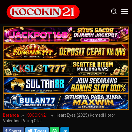
Loncat
ke
konten
Beranda
KOCOKIN21
Heart Eyes (2025) Komedi Horor
Valentine Paling Gila!
Sharer
Tweet