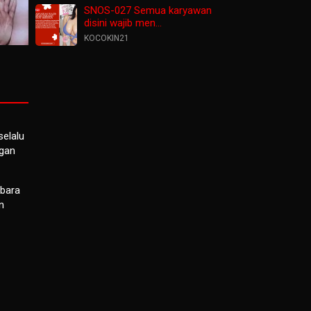
SNOS-027 Semua karyawan
disini wajib men…
KOCOKIN21
selalu
ngan
mbara
n