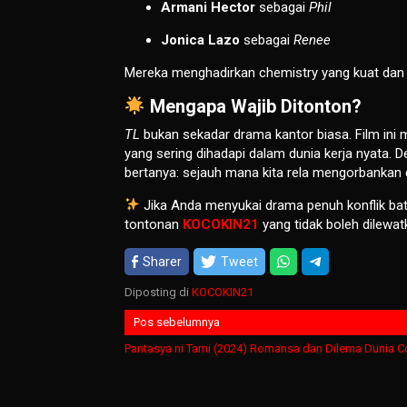
Armani Hector
sebagai
Phil
Jonica Lazo
sebagai
Renee
Mereka menghadirkan chemistry yang kuat dan 
Mengapa Wajib Ditonton?
TL
bukan sekadar drama kantor biasa. Film ini m
yang sering dihadapi dalam dunia kerja nyata. 
bertanya: sejauh mana kita rela mengorbankan d
Jika Anda menyukai drama penuh konflik ba
tontonan
KOCOKIN21
yang tidak boleh dilewat
Sharer
Tweet
Diposting di
KOCOKIN21
Navigasi
Pos sebelumnya
pos
Pantasya ni Tami (2024) Romansa dan Dilema Dunia C