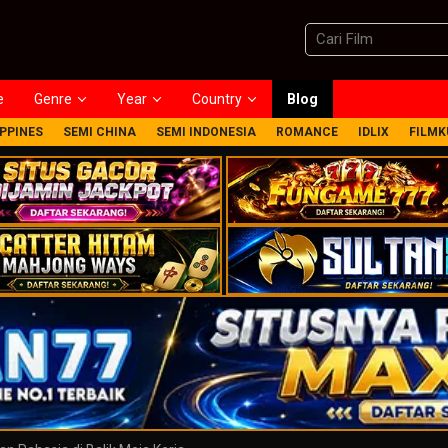
e
Genre
Year
Country
Blog
IPPINES
SEMI CHINA
SEMI INDONESIA
ROMANCE
IDLIX
FILMK