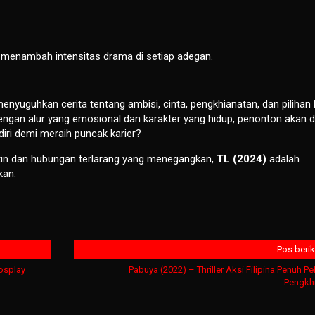
menambah intensitas drama di setiap adegan.
enyuguhkan cerita tentang ambisi, cinta, pengkhianatan, dan pilihan 
Dengan alur yang emosional dan karakter yang hidup, penonton akan d
iri demi meraih puncak karier?
tin dan hubungan terlarang yang menegangkan,
TL (2024)
adalah
kan.
Pos beri
osplay
Pabuya (2022) – Thriller Aksi Filipina Penuh Pe
Pengkh