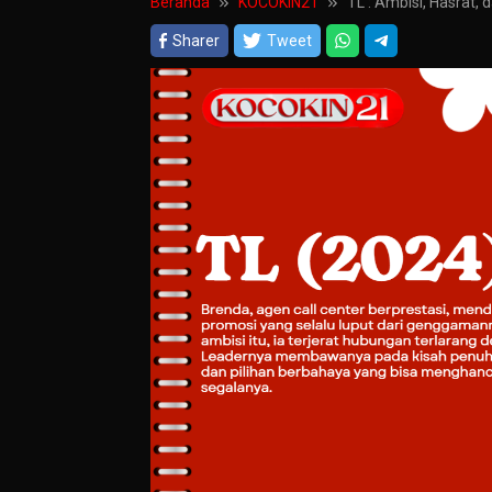
Beranda
KOCOKIN21
TL : Ambisi, Hasrat, 
Sharer
Tweet