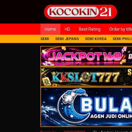
Loncat
ke
konten
Home
HD
Best Rating
Order by titl
SEMI
SEMI JEPANG
SEMI KOREA
SEMI PHIL