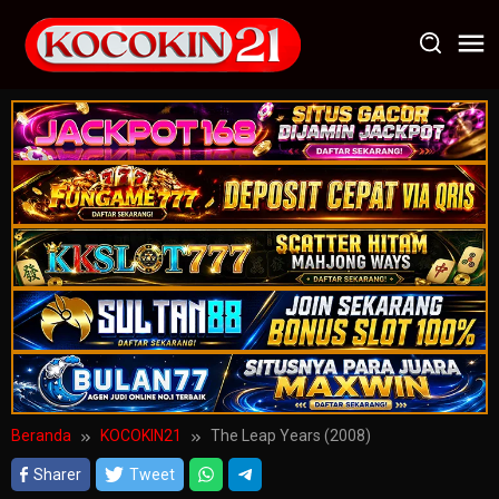
Loncat
ke
konten
Beranda
KOCOKIN21
The Leap Years (2008)
Sharer
Tweet