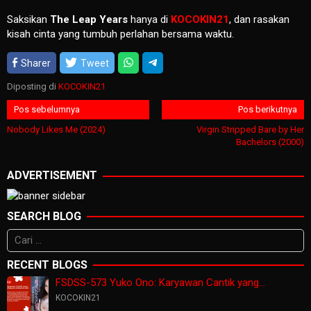
Saksikan
The Leap Years
hanya di
KOCOKIN21
, dan rasakan
kisah cinta yang tumbuh perlahan bersama waktu.
Sharer
Tweet
Diposting di
KOCOKIN21
Navigasi
Pos sebelumnya
Pos berikutnya
pos
Nobody Likes Me (2024)
Virgin Stripped Bare by Her
Bachelors (2000)
ADVERTISEMENT
SEARCH BLOG
Cari
untuk:
RECENT BLOGS
FSDSS-573 Yuko Ono: Karyawan Cantik yang…
KOCOKIN21