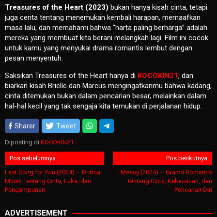
Treasures of the Heart (2023)
bukan hanya kisah cinta, tetapi
juga cerita tentang menemukan kembali harapan, memaafkan
masa lalu, dan memahami bahwa “harta paling berharga” adalah
mereka yang membuat kita berani melangkah lagi. Film ini cocok
untuk kamu yang menyukai drama romantis lembut dengan
pesan menyentuh.
Saksikan Treasures of the Heart hanya di
KOCOKIN21
, dan
biarkan kisah Brielle dan Marcus mengingatkanmu bahwa kadang,
cinta ditemukan bukan dalam pencarian besar, melainkan dalam
hal-hal kecil yang tak sengaja kita temukan di perjalanan hidup.
Sharer
Tweet
Diposting di
KOCOKIN21
Navigasi
Pos sebelumnya
Pos berikutnya
pos
Last Song for You (2024) – Drama
Messy (2024) – Drama Romantis
Musik Tentang Cinta, Luka, dan
Tentang Cinta, Kekacauan, dan
Pengampunan
Pencarian Diri
ADVERTISEMENT