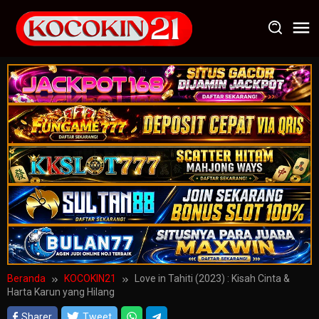
Loncat
ke
konten
Beranda
KOCOKIN21
Love in Tahiti (2023) : Kisah Cinta &
Harta Karun yang Hilang
Sharer
Tweet