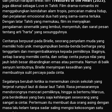
dan penuh harapan lewat film
Treasures of the Heart (2023)
,
juga dikenal sebagai Love in Tahiti. Film drama-romantis ini
menggabungkan keindahan alam tropis, pencarian makna hidup,
dan perjalanan emosional dua hati yang sama-sama terluka.
Dengan latar Tahiti yang memukau, film ini menyajikan
pengalaman sinematik yang lembut, menyentuh, dan sarat pesan
tentang arti “harta” yang sesungguhnya.
Ceritanya berpusat pada Brielle, seorang penyelam muda yang
memiliki hobi unik: mengumpulkan benda-benda berharga yang
tenggelam dan mengembalikannya kepada pemiliknya. Baginya,
setiap barang memiliki cerita, dan setiap cerita punya nilai yang
jauh lebih besar dibandingkan emas atau permata. Namun di balik
senyum lembutnya, Brielle menyimpan kesedihan yang
membuatnya sulit percaya pada cinta.
Segalanya berubah ketika ia menemukan cincin sekolah yang
terjerat rumput laut di dasar laut Tahiti. Rasa penasarannya
mendorongnya mencari pemiliknya, hingga ia bertemu Marcus,
pria berdedikasi yang baru saja kehilangan seseorang yang
sangat ia cintai. Pertemuan itu membuat dua orang asing dengan
masa lalu kelam tanpa sadar saling mengisi kekosongan satu