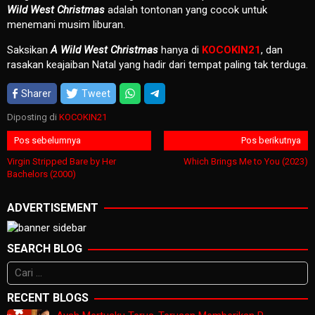
Wild West Christmas
adalah tontonan yang cocok untuk
menemani musim liburan.
Saksikan
A Wild West Christmas
hanya di
KOCOKIN21
, dan
rasakan keajaiban Natal yang hadir dari tempat paling tak terduga.
Sharer
Tweet
Diposting di
KOCOKIN21
Navigasi
Pos sebelumnya
Pos berikutnya
pos
Virgin Stripped Bare by Her
Which Brings Me to You (2023)
Bachelors (2000)
ADVERTISEMENT
SEARCH BLOG
Cari
untuk:
RECENT BLOGS