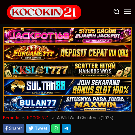
Loncat
ke
konten
Beranda
KOCOKIN21
A Wild West Christmas (2025)
Sharer
Tweet